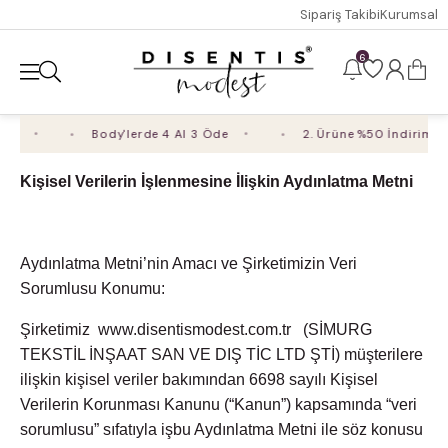
Sipariş Takibi
Kurumsal
6
m
Body'lerde 4 Al 3 Öde
2. Ürüne %50 İndirim
Kişisel Verilerin İşlenmesine İlişkin Aydınlatma Metni
Aydınlatma Metni’nin Amacı ve Şirketimizin Veri
Sorumlusu Konumu:
Şirketimiz www.disentismodest.com.tr (SİMURG
TEKSTİL İNŞAAT SAN VE DIŞ TİC LTD ŞTİ) müşterilere
ilişkin kişisel veriler bakımından 6698 sayılı Kişisel
Verilerin Korunması Kanunu (“Kanun”) kapsamında “veri
sorumlusu” sıfatıyla işbu Aydınlatma Metni ile söz konusu