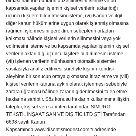
olması hâlinde bunların düzeltilmesini isteme ve bu
kapsamda yapılan işlemin kişisel verilerin aktarıldığı
üçüncü kişilere bildirilmesini isteme, (vi) Kanun ve ilgili
diğer kanun hükümlerine uygun olarak işlenmiş olmasına
rağmen, işlenmesini gerektiren sebeplerin ortadan
kalkması hâlinde kişisel verilerin silinmesini veya yok
edilmesini isteme ve bu kapsamda yapılan işlemin kişisel
verilerin aktarıldığı üçüncü kişilere bildirilmesini isteme,
(vii) işlenen verilerin münhasıran otomatik sistemler
vasıtasıyla analiz edilmesi suretiyle kişinin kendisi
aleyhine bir sonucun ortaya çıkmasına itiraz etme ve (viii)
kişisel verilerin kanuna aykırı olarak işlenmesi sebebiyle
zarara uğraması hâlinde zararın giderilmesini talep etme
haklarına sahiptir. Söz konusu hakların kullanımına ilişkin
talepler, kişisel veri sahipleri tarafından SİMURG
TEKSTİL İNŞAAT SAN VE DIŞ TİC LTD ŞTİ Tarafından
6698 sayılı Kanun
Kapsamında www.disentismodest.com.tr adresinde