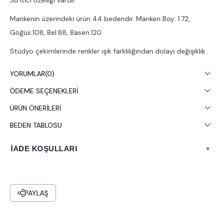
Su itici özelliği vardır.
Mankenin üzerindeki ürün 44 bedendir. Manken Boy: 1.72,
Göğüs:108, Bel:88, Basen:120.
Stüdyo çekimlerinde renkler ışık farklılığından dolayı değişiklik
gösterebilir.
YORUMLAR
(0)
Kuru temizleme yapılması tavsiye edilir.
ÖDEME SEÇENEKLERI
ÜRÜN ÖNERILERI
BEDEN TABLOSU
İADE KOŞULLARI
▾
PAYLAŞ