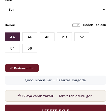
Renk
Beden
Beden Tablosu
44
46
48
50
52
54
56
📏 Bedenimi Bul
Şimdi sipariş ver — Pazartesi kargoda
💳
12 aya varan taksit
— Taksit tablosunu gör ›