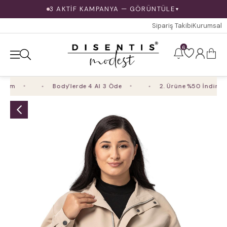
3 AKTİF KAMPANYA — GÖRÜNTÜLE
▼
Sipariş Takibi
Kurumsal
6
im
Body'lerde 4 Al 3 Öde
2. Ürüne %50 İndirim