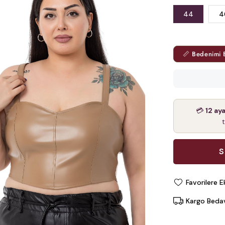
44
4
📏 Bedenimi 
💳
12 ay
Favorilere E
Kargo Beda