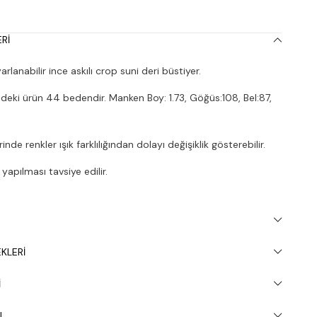
RI
lanabilir ince askılı crop suni deri büstiyer.
deki ürün 44 bedendir. Manken Boy: 1.73, Göğüs:108, Bel:87,
nde renkler ışık farklılığından dolayı değişiklik gösterebilir.
apılması tavsiye edilir.
KLERI
I
U