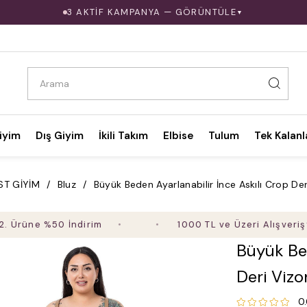
3 AKTİF KAMPANYA — GÖRÜNTÜLE
▼
iyim
Dış Giyim
İkili Takım
Elbise
Tulum
Tek Kalanl
ST GİYİM
Bluz
Büyük Beden Ayarlanabilir İnce Askılı Crop Der
e %50 İndirim
1000 TL ve Üzeri Alışverişte Ücre
Büyük Bed
Deri Vizo
0