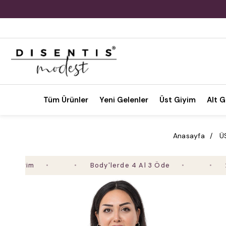
Tüm Ürünler
Yeni Gelenler
Üst Giyim
Alt G
Anasayfa
Ü
Body'lerde 4 Al 3 Öde
2. Ürün