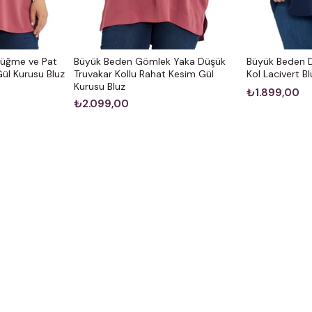
Düğme ve Pat
Büyük Beden Gömlek Yaka Düşük
Büyük Beden D
Gül Kurusu Bluz
Truvakar Kollu Rahat Kesim Gül
Kol Lacivert Bl
Kurusu Bluz
₺1.899,00
₺2.099,00