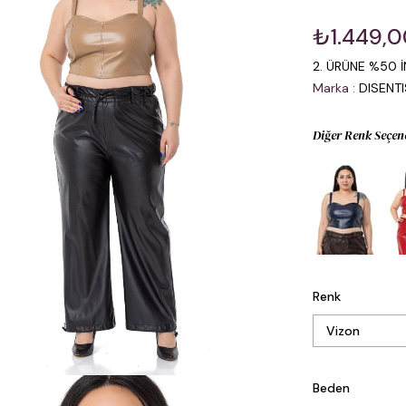
₺1.449,
2. ÜRÜNE %50 İ
Marka
:
DISENT
Diğer Renk Seçen
Renk
Beden