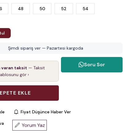
6
48
50
52
54
Bul
Şimdi sipariş ver — Pazartesi kargoda
Soru Sor
a varan taksit
— Taksit
tablosunu gör ›
kle
Fiyat Düşünce Haber Ver
va
Yorum Yaz