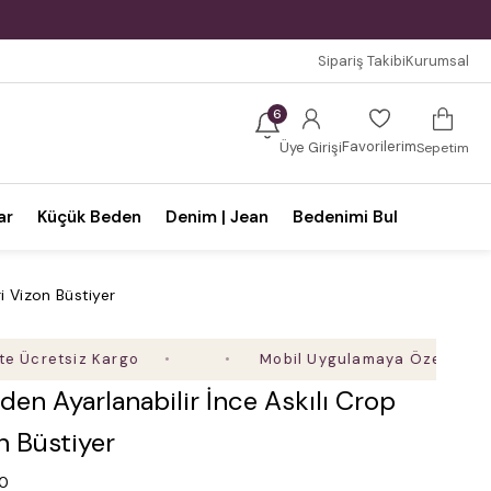
Sipariş Takibi
Kurumsal
6
Favorilerim
Üye Girişi
Sepetim
ar
Küçük Beden
Denim | Jean
Bedenimi Bul
i Vizon Büstiyer
tsiz Kargo
Mobil Uygulamaya Özel Ek %5 İndiri
en Ayarlanabilir İnce Askılı Crop
n Büstiyer
.0