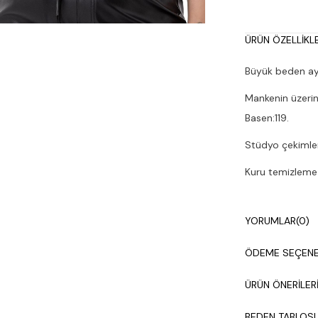
ÜRÜN ÖZELLIKLE
Büyük beden ayar
Mankenin üzerin
Basen:119.
Stüdyo çekimleri
Kuru temizleme y
YORUMLAR
(0)
ÖDEME SEÇENE
ÜRÜN ÖNERILER
BEDEN TABLOS