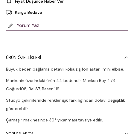
Fiyat Düşünce Haber Ver
Kargo Bedava
Yorum Yaz
ÜRÜN ÖZELLIKLERI
Büyük beden bağlama detaylı kolsuz şifon astarlı mini elbise.
Mankenin üzerindeki ürün 44 bedendir. Manken Boy: 1.73,
Göğüs:108, Bel:87, Basen:119.
Stüdyo çekimlerinde renkler ışık farklılığından dolayı değişiklik
gösterebilir.
Çamaşır makinesinde 30° yıkanması tavsiye edilir.
YORUMLAR
(0)