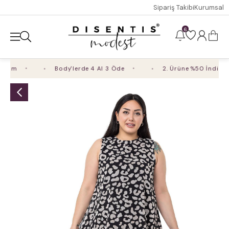
Sipariş Takibi
Kurumsal
6
rim
Body'lerde 4 Al 3 Öde
2. Ürüne %50 İndirim