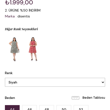
₺1.999,00
2. ÜRÜNE %50 İNDİRİM
Marka
:
disentis
Diğer Renk Seçenekleri
Renk
Beden
Beden Tablosu
44
46
48
50
52