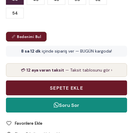
54
📏 Bedenimi Bul
8 sa 12 dk
içinde sipariş ver — BUGÜN kargoda!
💳
12 aya varan taksit
— Taksit tablosunu gör ›
Soru Sor
Favorilere Ekle