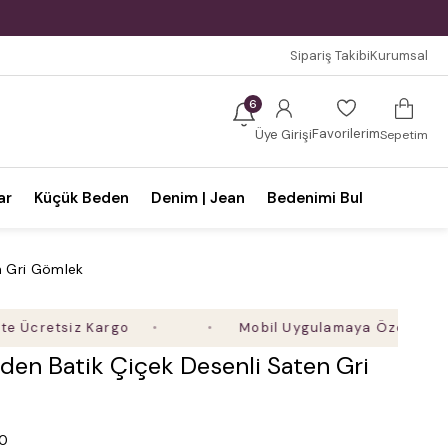
Sipariş Takibi
Kurumsal
6
Favorilerim
Üye Girişi
Sepetim
ar
Küçük Beden
Denim | Jean
Bedenimi Bul
n Gri Gömlek
etsiz Kargo
Mobil Uygulamaya Özel Ek %5 İndiri
den Batik Çiçek Desenli Saten Gri
.0