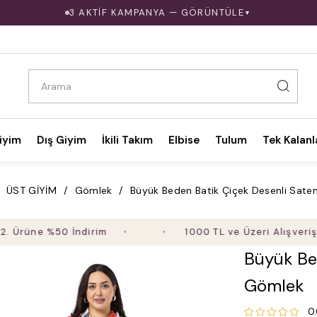
3 AKTİF KAMPANYA — GÖRÜNTÜLE
▼
iyim
Dış Giyim
İkili Takım
Elbise
Tulum
Tek Kalanl
ÜST GİYİM
Gömlek
Büyük Beden Batik Çiçek Desenli Sate
ne %50 İndirim
1000 TL ve Üzeri Alışverişte Ücr
Büyük Be
Gömlek
0