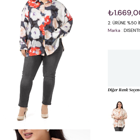
₺1.669,0
2. ÜRÜNE %50 İ
Marka
:
DISENT
Diğer Renk Seçen