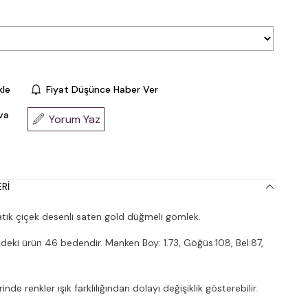
kle
Fiyat Düşünce Haber Ver
va
Yorum Yaz
RI
ik çiçek desenli saten gold düğmeli gömlek.
deki ürün 46 bedendir. Manken Boy: 1.73, Göğüs:108, Bel:87,
nde renkler ışık farklılığından dolayı değişiklik gösterebilir.