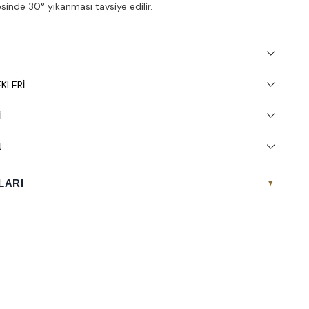
inde 30° yıkanması tavsiye edilir.
KLERI
I
U
LARI
▾