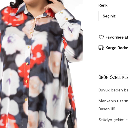
Renk
Favorilere E
Kargo Beda
ÜRÜN ÖZELLIKLE
Büyük beden bat
Mankenin üzerin
Basen:119.
Stüdyo çekimleri