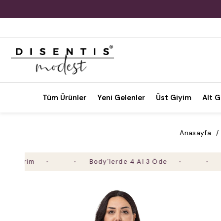
Tüm Ürünler
Yeni Gelenler
Üst Giyim
Alt G
Anasayfa
Body'lerde 4 Al 3 Öde
2. Ürü