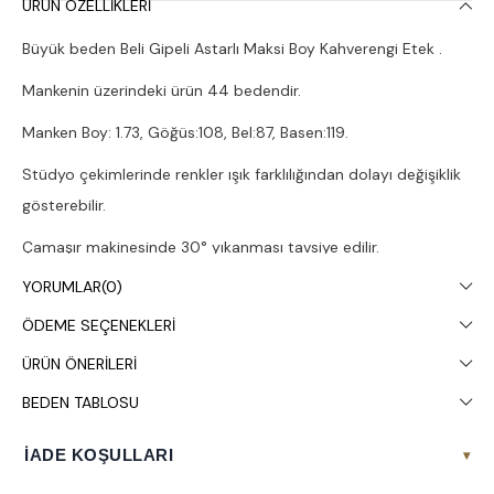
ÜRÜN ÖZELLIKLERI
Büyük beden Beli Gipeli Astarlı Maksi Boy Kahverengi Etek .
Mankenin üzerindeki ürün 44 bedendir.
Manken Boy: 1.73, Göğüs:108, Bel:87, Basen:119.
Stüdyo çekimlerinde renkler ışık farklılığından dolayı değişiklik
gösterebilir.
Çamaşır makinesinde 30° yıkanması tavsiye edilir.
YORUMLAR
(0)
ÖDEME SEÇENEKLERI
ÜRÜN ÖNERILERI
BEDEN TABLOSU
İADE KOŞULLARI
▾