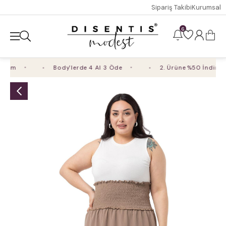
Sipariş Takibi
Kurumsal
6
rim
Body'lerde 4 Al 3 Öde
2. Ürüne %50 İndirim