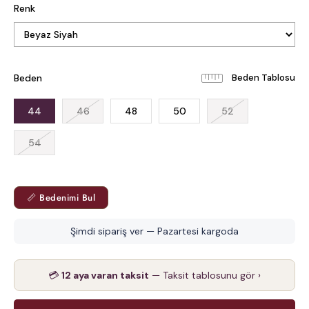
Renk
Beden
Beden Tablosu
44
46
48
50
52
54
📏 Bedenimi Bul
Şimdi sipariş ver — Pazartesi kargoda
💳
12 aya varan taksit
— Taksit tablosunu gör ›