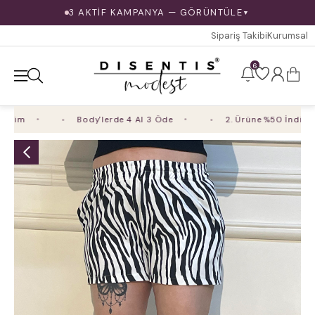
3 AKTİF KAMPANYA — GÖRÜNTÜLE
▼
Sipariş Takibi
Kurumsal
6
rim
Body'lerde 4 Al 3 Öde
2. Ürüne %50 İndirim