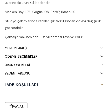
üzerindeki ürün 44 bedendir.
Manken Boy: 1.73, Göğüs:108, Bel:87, Basen:119.
Stüdyo çekimlerinde renkler ışık farklılığından dolayı değişiklik
gösterebilir.
Çamaşır makinesinde 30° yıkanması tavsiye edilir.
YORUMLAR
(0)
ÖDEME SEÇENEKLERI
ÜRÜN ÖNERILERI
BEDEN TABLOSU
İADE KOŞULLARI
▾
PAYLAŞ