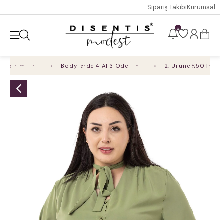
Sipariş Takibi
Kurumsal
6
dirim
Body'lerde 4 Al 3 Öde
2. Ürüne %50 İndirim