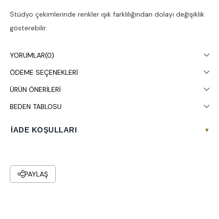
Stüdyo çekimlerinde renkler ışık farklılığından dolayı değişiklik
gösterebilir.
Çamaşır makinesinde 30° yıkanması tavsiye edilir.
YORUMLAR
(0)
ÖDEME SEÇENEKLERI
ÜRÜN ÖNERILERI
BEDEN TABLOSU
İADE KOŞULLARI
▾
PAYLAŞ