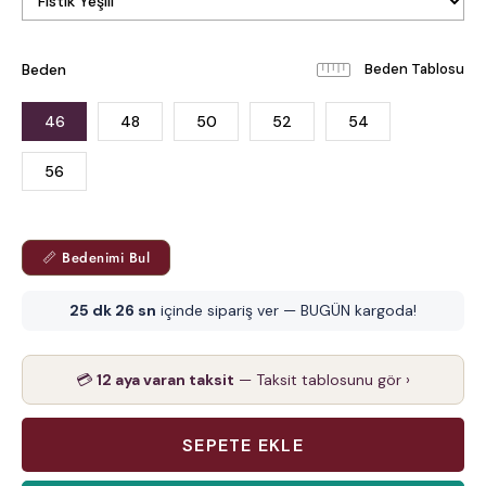
Beden
Beden Tablosu
46
48
50
52
54
56
📏 Bedenimi Bul
25 dk 25 sn
içinde sipariş ver — BUGÜN kargoda!
💳
12 aya varan taksit
— Taksit tablosunu gör ›