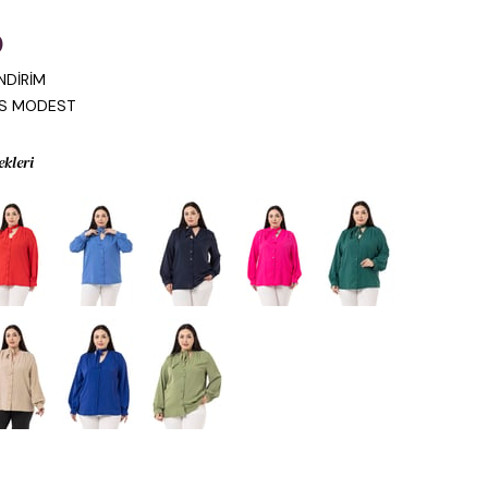
0
NDİRİM
IS MODEST
ekleri