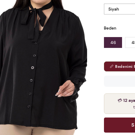
Beden
46
4
📏 Bedenimi 
💳
12 ay