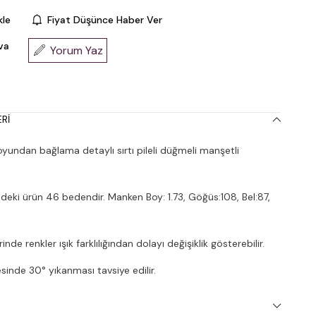
kle
Fiyat Düşünce Haber Ver
va
Yorum Yaz
RI
undan bağlama detaylı sırtı pileli düğmeli manşetli
deki ürün 46 bedendir. Manken Boy: 1.73, Göğüs:108, Bel:87,
nde renkler ışık farklılığından dolayı değişiklik gösterebilir.
inde 30° yıkanması tavsiye edilir.