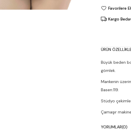
Favorilere E
Kargo Beda
ÜRÜN ÖZELLIKLE
Büyük beden boy
gömlek.
Mankenin üzerin
Basen:119.
Stüdyo çekimleri
Çamaşır makines
YORUMLAR
(0)