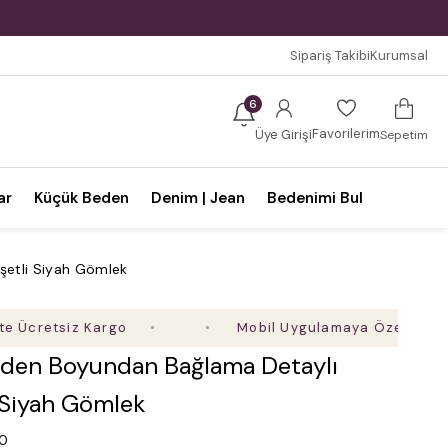
Sipariş Takibi
Kurumsal
6
Favorilerim
Üye Girişi
Sepetim
ar
Küçük Beden
Denim | Jean
Bedenimi Bul
etli Siyah Gömlek
tsiz Kargo
Mobil Uygulamaya Özel Ek %5 İndiri
den Boyundan Bağlama Detaylı
 Siyah Gömlek
.0