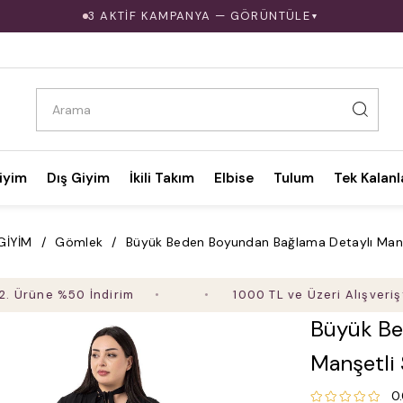
3 AKTİF KAMPANYA — GÖRÜNTÜLE
▼
iyim
Dış Giyim
İkili Takım
Elbise
Tulum
Tek Kalanl
GİYİM
Gömlek
Büyük Beden Boyundan Bağlama Detaylı Manş
e %50 İndirim
1000 TL ve Üzeri Alışverişte Ücre
Büyük Be
Manşetli
0