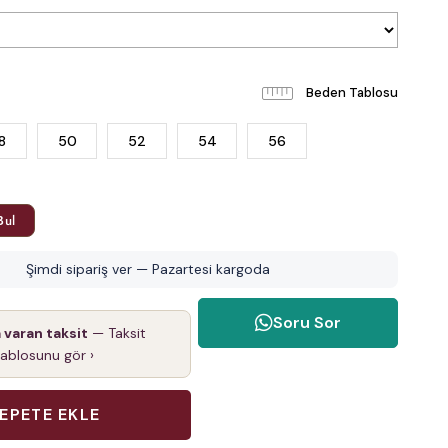
Beden Tablosu
8
50
52
54
56
Bul
Şimdi sipariş ver — Pazartesi kargoda
Soru Sor
a varan taksit
— Taksit
tablosunu gör ›