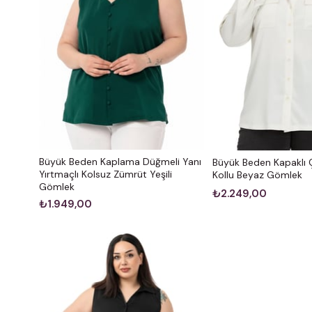
Büyük Beden Kaplama Düğmeli Yanı
Büyük Beden Kapaklı Ç
Yırtmaçlı Kolsuz Zümrüt Yeşili
Kollu Beyaz Gömlek
Gömlek
₺2.249,00
₺1.949,00