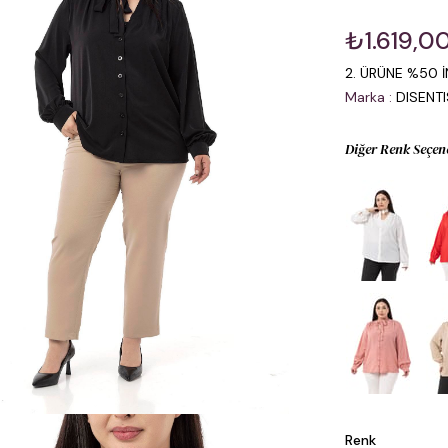
₺1.619,0
2. ÜRÜNE %50 İ
Marka
:
DISENT
Diğer Renk Seçen
Renk