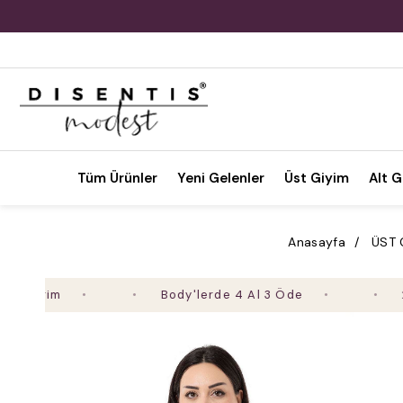
Tüm Ürünler
Yeni Gelenler
Üst Giyim
Alt G
Anasayfa
ÜST 
Body'lerde 4 Al 3 Öde
2. Ürün