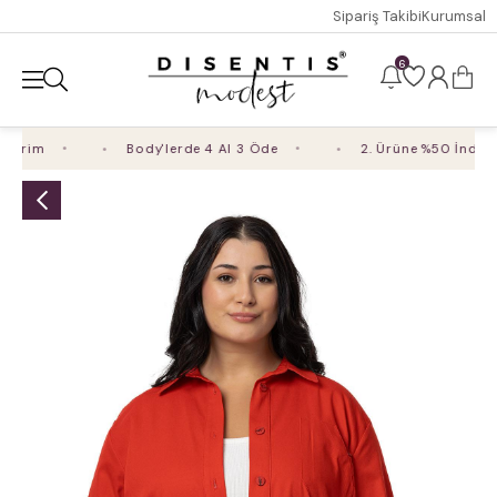
Sipariş Takibi
Kurumsal
6
irim
Body'lerde 4 Al 3 Öde
2. Ürüne %50 İndirim