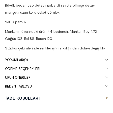
Büyük beden cep detaylı gabardin sırtta plikaşe detaylı
manşetli uzun kollu ceket gömlek.
%100 pamuk.
Mankenin üzerindeki ürün 44 bedendir. Manken Boy: 1.72,
Göğüs:108, Bel:88, Basen:120.
Stüdyo çekimlerinde renkler ışık farklılığından dolayı değişiklik
gösterebilir.
YORUMLAR
(0)
Çamaşır makinesinde 30° yıkanması tavsiye edilir.
ÖDEME SEÇENEKLERI
ÜRÜN ÖNERILERI
BEDEN TABLOSU
İADE KOŞULLARI
▾