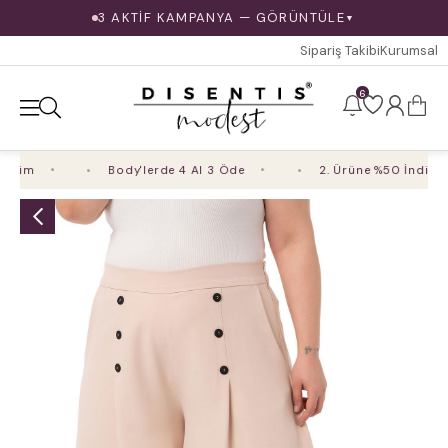
3 AKTİF KAMPANYA — GÖRÜNTÜLE
▼
Sipariş Takibi
Kurumsal
6
rim
Body'lerde 4 Al 3 Öde
2. Ürüne %50 İndirim