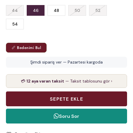
44
46
48
50
52
54
📏 Bedenimi Bul
Şimdi sipariş ver — Pazartesi kargoda
💳
12 aya varan taksit
— Taksit tablosunu gör ›
Soru Sor