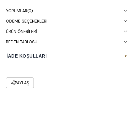
gösterebilir.
YORUMLAR
(0)
Çamaşır makinesinde 30° yıkanması tavsiye edilir.
ÖDEME SEÇENEKLERI
ÜRÜN ÖNERILERI
BEDEN TABLOSU
İADE KOŞULLARI
▾
PAYLAŞ