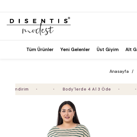
Tüm Ürünler
Yeni Gelenler
Üst Giyim
Alt G
Anasayfa
 İndirim
Body'lerde 4 Al 3 Öde
2