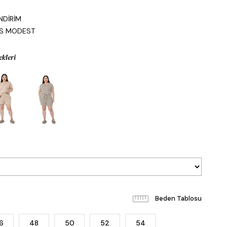
0
NDİRİM
IS MODEST
ekleri
Beden Tablosu
6
48
50
52
54