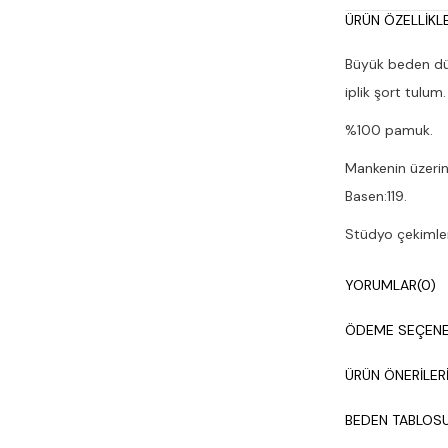
ÜRÜN ÖZELLIKLE
Büyük beden düşü
iplik şort tulum.
%100 pamuk.
Mankenin üzerin
Basen:119.
Stüdyo çekimleri
Çamaşır makines
YORUMLAR
(0)
ÖDEME SEÇENE
ÜRÜN ÖNERILER
BEDEN TABLOS