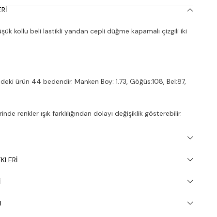
RI
k kollu beli lastikli yandan cepli düğme kapamalı çizgili iki
deki ürün 44 bedendir. Manken Boy: 1.73, Göğüs:108, Bel:87,
nde renkler ışık farklılığından dolayı değişiklik gösterebilir.
inde 30° yıkanması tavsiye edilir.
KLERI
I
U