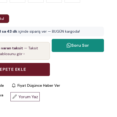
Bul
3 sa 43 dk
içinde sipariş ver — BUGÜN kargoda!
Soru Sor
a varan taksit
— Taksit
tablosunu gör ›
kle
Fiyat Düşünce Haber Ver
va
Yorum Yaz