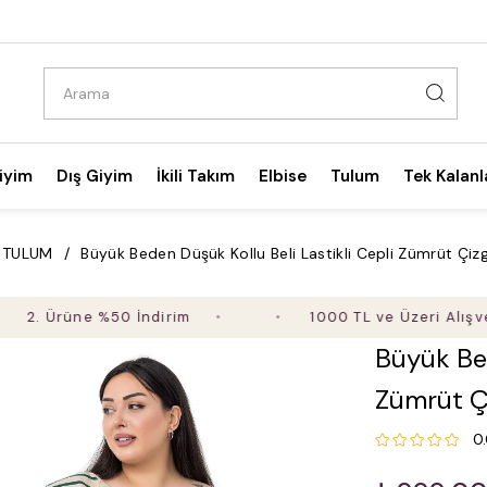
iyim
Dış Giyim
İkili Takım
Elbise
Tulum
Tek Kalanl
TULUM
Büyük Beden Düşük Kollu Beli Lastikli Cepli Zümrüt Çizg
. Ürüne %50 İndirim
1000 TL ve Üzeri Alışverişt
Büyük Bed
Zümrüt Çi
0