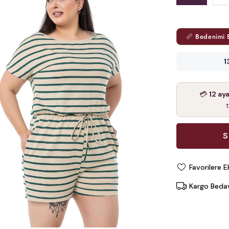
📏 Bedenimi 
1
💳
12 ay
Favorilere E
Kargo Beda