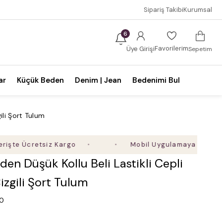
Sipariş Takibi
Kurumsal
6
Favorilerim
Üye Girişi
Sepetim
ar
Küçük Beden
Denim | Jean
Bedenimi Bul
ili Şort Tulum
e Ücretsiz Kargo
Mobil Uygulamaya Özel Ek %5 İ
en Düşük Kollu Beli Lastikli Cepli
zgili Şort Tulum
.0