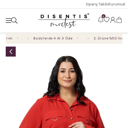
Sipariş Takibi
Kurumsal
6
irim
Body'lerde 4 Al 3 Öde
2. Ürüne %50 İndirim