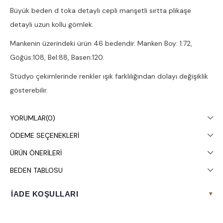
Büyük beden d toka detaylı cepli manşetli sırtta plikaşe
detaylı uzun kollu gömlek.
Mankenin üzerindeki ürün 46 bedendir. Manken Boy: 1.72,
Göğüs:108, Bel:88, Basen:120.
Stüdyo çekimlerinde renkler ışık farklılığından dolayı değişiklik
gösterebilir.
Çamaşır makinesinde 30° yıkanması tavsiye edilir.
YORUMLAR
(0)
ÖDEME SEÇENEKLERI
ÜRÜN ÖNERILERI
BEDEN TABLOSU
İADE KOŞULLARI
▾