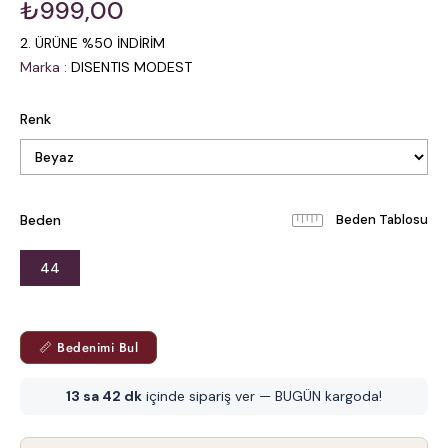
₺999,00
2. ÜRÜNE %50 İNDİRİM
Marka
:
DISENTIS MODEST
Renk
Beden
Beden Tablosu
44
📏 Bedenimi Bul
13 sa 42 dk
içinde sipariş ver — BUGÜN kargoda!