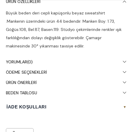
ÜRÜN ÖZELLIKLERI
Büyük beden deri cepli kapüşonlu beyaz sweatshirt
.Mankenin üzerindeki ürün 44 bedendir. Manken Boy: 1.73,
Göğüs:108, Bel:87, Basen:119. Stüdyo çekimlerinde renkler ışık
farklılığından dolayı değişiklik gösterebilir. Çamaşır
makinesinde 30° yıkanması tavsiye edilir.
YORUMLAR
(0)
ÖDEME SEÇENEKLERI
ÜRÜN ÖNERILERI
BEDEN TABLOSU
İADE KOŞULLARI
▾