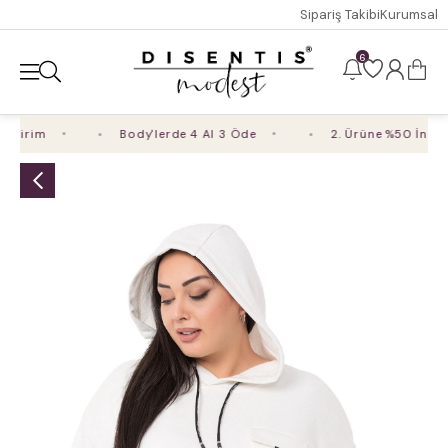
Sipariş Takibi
Kurumsal
6
dirim
Body'lerde 4 Al 3 Öde
2. Ürüne %50 İndirim