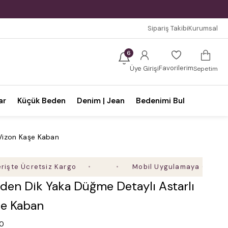
Sipariş Takibi
Kurumsal
6
Favorilerim
Üye Girişi
Sepetim
ar
Küçük Beden
Denim | Jean
Bedenimi Bul
 Vizon Kaşe Kaban
e Ücretsiz Kargo
Mobil Uygulamaya Özel Ek %5 İ
den Dik Yaka Düğme Detaylı Astarlı
şe Kaban
.0