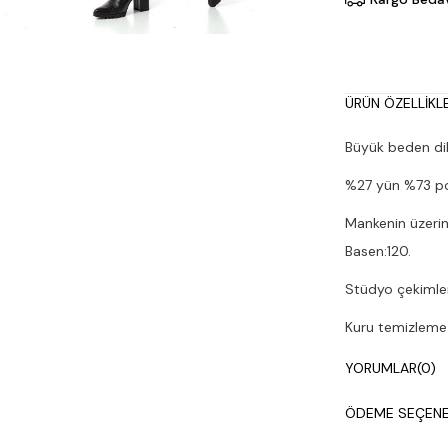
ÜRÜN ÖZELLIKLE
Büyük beden dik
%27 yün %73 po
Mankenin üzerin
Basen:120.
Stüdyo çekimleri
Kuru temizleme y
YORUMLAR
(0)
ÖDEME SEÇENE