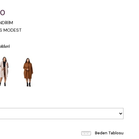
00
NDİRİM
IS MODEST
ekleri
Beden Tablosu