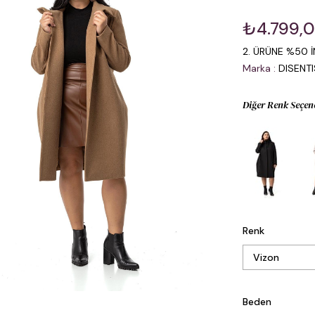
₺4.799,
2. ÜRÜNE %50 İ
Marka
:
DISENT
Diğer Renk Seçen
Renk
Beden