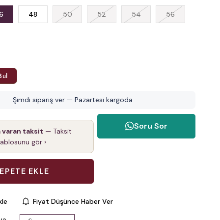
6
48
50
52
54
56
Bul
Şimdi sipariş ver — Pazartesi kargoda
Soru Sor
a varan taksit
— Taksit
tablosunu gör ›
kle
Fiyat Düşünce Haber Ver
va