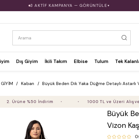
3 AKTİF KAMPANYA — GÖRÜNTÜLE
▼
iyim
Dış Giyim
İkili Takım
Elbise
Tulum
Tek Kalanl
 GİYİM
Kaban
Büyük Beden Dik Yaka Düğme Detaylı Astarlı
 Ürüne %50 İndirim
1000 TL ve Üzeri Alışverişt
Büyük Be
Vizon Ka
0