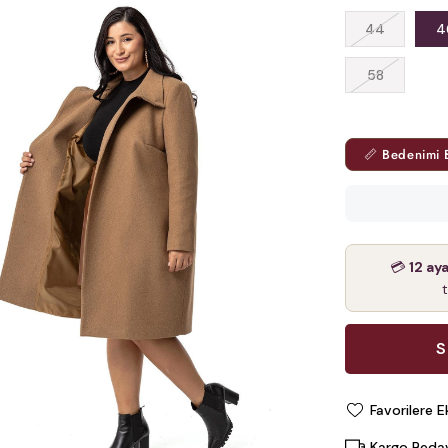
44
4
58
📏 Bedenimi 
💳
12 ay
Favorilere E
Kargo Beda