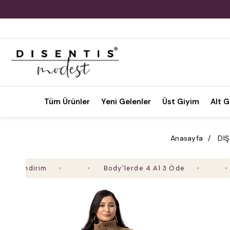
Tüm Ürünler
Yeni Gelenler
Üst Giyim
Alt G
Anasayfa
DIŞ
İndirim
Body'lerde 4 Al 3 Öde
2.