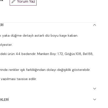
Yorum Yaz
RI
 yaka düğme detaylı astarlı diz boyu kaşe kaban.
lyester.
deki ürün 44 bedendir. Manken Boy: 1.72, Göğüs:108, Bel:88,
nde renkler ışık farklılığından dolayı değişiklik gösterebilir.
apılması tavsiye edilir.
KLERI