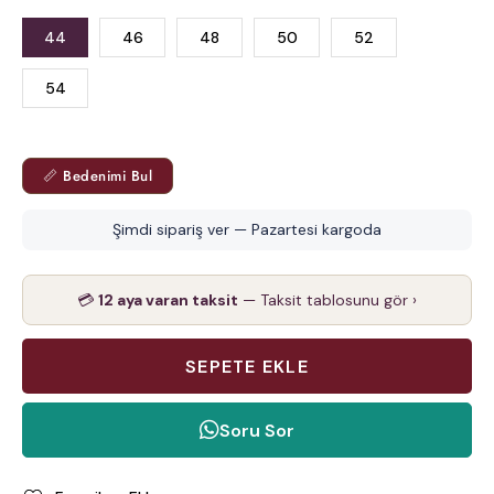
44
46
48
50
52
54
📏 Bedenimi Bul
Şimdi sipariş ver — Pazartesi kargoda
💳
12 aya varan taksit
— Taksit tablosunu gör ›
Soru Sor