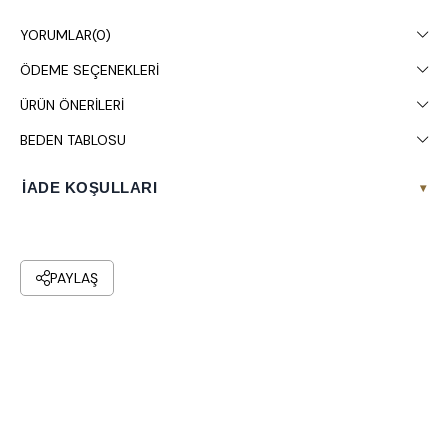
Stüdyo çekimlerinde renkler ışık farklılığından dolayı değişiklik
YORUMLAR
(0)
gösterebilir.
ÖDEME SEÇENEKLERI
Çamaşır makinesinde 30° yıkanması tavsiye edilir.
ÜRÜN ÖNERILERI
BEDEN TABLOSU
İADE KOŞULLARI
▾
PAYLAŞ