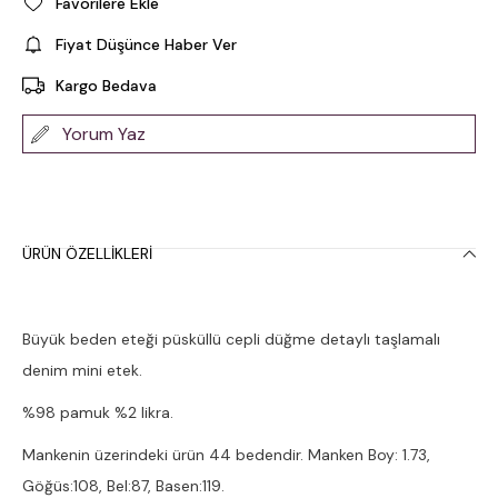
Favorilere Ekle
Fiyat Düşünce Haber Ver
Kargo Bedava
Yorum Yaz
ÜRÜN ÖZELLIKLERI
Büyük beden eteği püsküllü cepli düğme detaylı taşlamalı
denim mini etek.
%98 pamuk %2 likra.
Mankenin üzerindeki ürün 44 bedendir. Manken Boy: 1.73,
Göğüs:108, Bel:87, Basen:119.