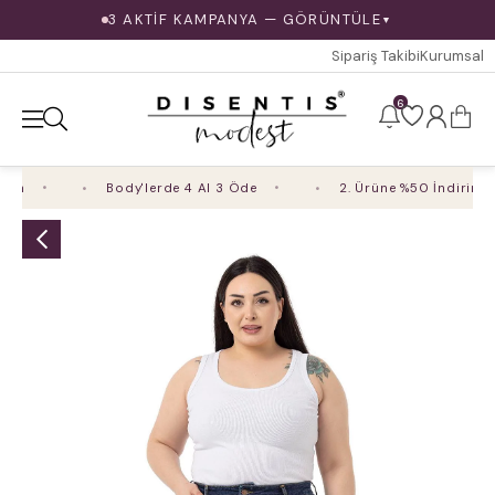
3 AKTİF KAMPANYA — GÖRÜNTÜLE
▼
Sipariş Takibi
Kurumsal
6
im
Body'lerde 4 Al 3 Öde
2. Ürüne %50 İndirim