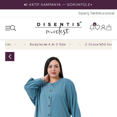
3 AKTİF KAMPANYA — GÖRÜNTÜLE
▼
Sipariş Takibi
Kurumsal
6
irim
Body'lerde 4 Al 3 Öde
2. Ürüne %50 İndirim