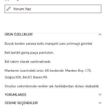
Yorum Yaz
ÜRÜN ÖZELLIKLERI
Büyük beden yarasa kollu manşetli yanı yırtmaçlı gömlek.
Beli lastikli geniş paça pantolon .
İkili takım olarak satılmaktadır.
Mankenin üzerindeki ürün 48 bedendir. Manken Boy: 1.73,
Göğüs:108, Bel:87, Basen:119.
Stüdyo çekimlerinde renkler ışık farklılığından dolayı değişiklik
gösterebilir.
YORUMLAR
(0)
Çamaşır makinesinde 30° yıkanması tavsiye edilir.
ÖDEME SEÇENEKLERI