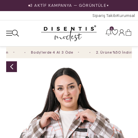
3 AKTİF KAMPANYA — GÖRÜNTÜLE
▼
Sipariş Takibi
Kurumsal
6
im
Body'lerde 4 Al 3 Öde
2. Ürüne %50 İndirim