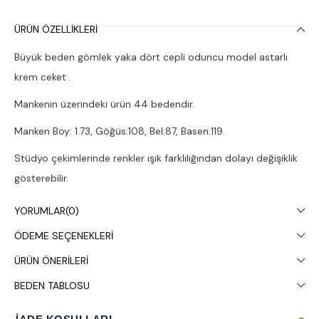
ÜRÜN ÖZELLIKLERI
Büyük beden gömlek yaka dört cepli oduncu model astarlı
krem ceket .
Mankenin üzerindeki ürün 44 bedendir.
Manken Boy: 1.73, Göğüs:108, Bel:87, Basen:119.
Stüdyo çekimlerinde renkler ışık farklılığından dolayı değişiklik
gösterebilir.
Çamaşır makinesinde 30° yıkanması tavsiye edilir.
YORUMLAR
(0)
ÖDEME SEÇENEKLERI
ÜRÜN ÖNERILERI
BEDEN TABLOSU