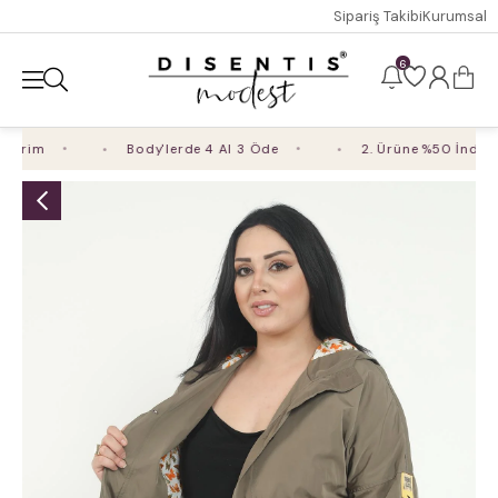
Sipariş Takibi
Kurumsal
6
irim
Body'lerde 4 Al 3 Öde
2. Ürüne %50 İndirim