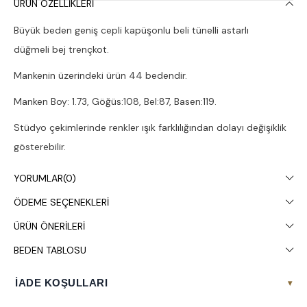
ÜRÜN ÖZELLIKLERI
Büyük beden geniş cepli kapüşonlu beli tünelli astarlı
düğmeli bej trençkot.
Mankenin üzerindeki ürün 44 bedendir.
Manken Boy: 1.73, Göğüs:108, Bel:87, Basen:119.
Stüdyo çekimlerinde renkler ışık farklılığından dolayı değişiklik
gösterebilir.
Çamaşır makinesinde 30° yıkanması tavsiye edilir.
YORUMLAR
(0)
ÖDEME SEÇENEKLERI
ÜRÜN ÖNERILERI
BEDEN TABLOSU
İADE KOŞULLARI
▾