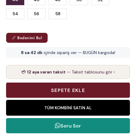
54
56
58
📏 Bedenimi Bul
8 sa 42 dk
içinde sipariş ver — BUGÜN kargoda!
💳
12 aya varan taksit
— Taksit tablosunu gör ›
TÜM KOMBINI SATIN AL
Soru Sor