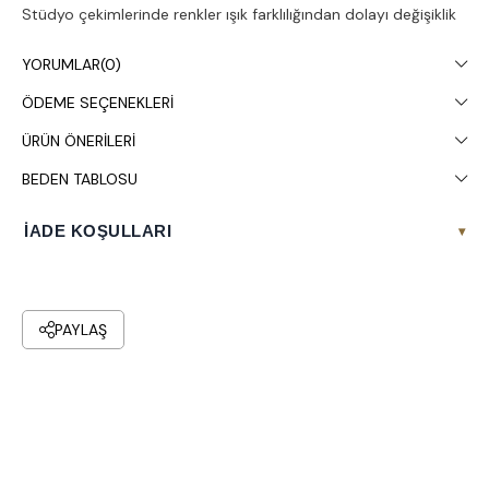
Stüdyo çekimlerinde renkler ışık farklılığından dolayı değişiklik
gösterebilir.
YORUMLAR
(0)
Çamaşır makinesinde 30° yıkanması tavsiye edilir.
ÖDEME SEÇENEKLERI
ÜRÜN ÖNERILERI
BEDEN TABLOSU
İADE KOŞULLARI
▾
PAYLAŞ