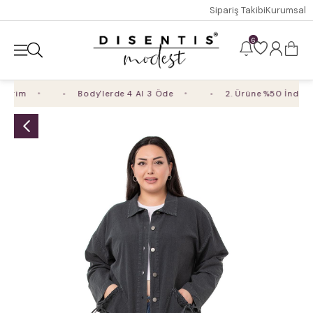
Sipariş Takibi
Kurumsal
6
irim
Body'lerde 4 Al 3 Öde
2. Ürüne %50 İndirim