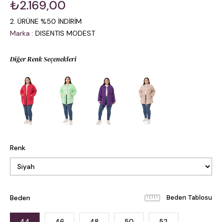
₺2.169,00
2. ÜRÜNE %50 İNDİRİM
Marka
:
DISENTIS MODEST
Diğer Renk Seçenekleri
Renk
Beden
Beden Tablosu
44
46
48
50
52