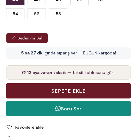
54
56
58
📏 Bedenimi Bul
5 sa 27 dk
içinde sipariş ver — BUGÜN kargoda!
💳
12 aya varan taksit
— Taksit tablosunu gör ›
Soru Sor
Favorilere Ekle