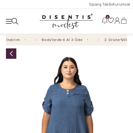
Sipariş Takibi
Kurumsal
6
 İndirim
Body'lerde 4 Al 3 Öde
2. Ürüne %50 İnd