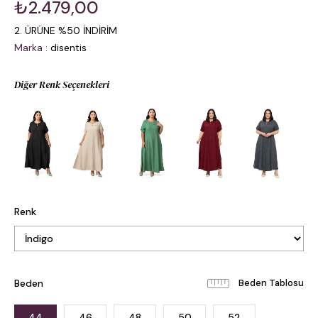
₺2.479,00
2. ÜRÜNE %50 İNDİRİM
Marka
:
disentis
Diğer Renk Seçenekleri
Renk
Beden
Beden Tablosu
44
46
48
50
52