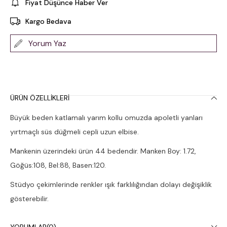
Fiyat Düşünce Haber Ver
Kargo Bedava
Yorum Yaz
ÜRÜN ÖZELLIKLERI
Büyük beden katlamalı yarım kollu omuzda apoletli yanları
yırtmaçlı süs düğmeli cepli uzun elbise.
Mankenin üzerindeki ürün 44 bedendir. Manken Boy: 1.72,
Göğüs:108, Bel:88, Basen:120.
Stüdyo çekimlerinde renkler ışık farklılığından dolayı değişiklik
gösterebilir.
Çamaşır makinesinde 30° yıkanması tavsiye edilir.