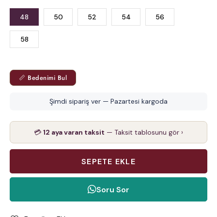
48
50
52
54
56
58
📏 Bedenimi Bul
Şimdi sipariş ver — Pazartesi kargoda
💳
12 aya varan taksit
— Taksit tablosunu gör ›
Soru Sor