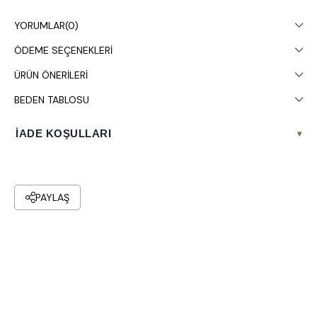
Çamaşır makinesinde 30° yıkanması tavsiye edilir.
YORUMLAR
(0)
ÖDEME SEÇENEKLERI
ÜRÜN ÖNERILERI
BEDEN TABLOSU
İADE KOŞULLARI
▾
PAYLAŞ