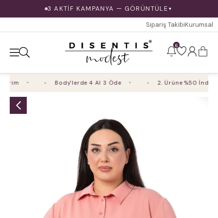
3 AKTİF KAMPANYA — GÖRÜNTÜLE
▼
Sipariş Takibi
Kurumsal
6
irim
Body'lerde 4 Al 3 Öde
2. Ürüne %50 İndirim