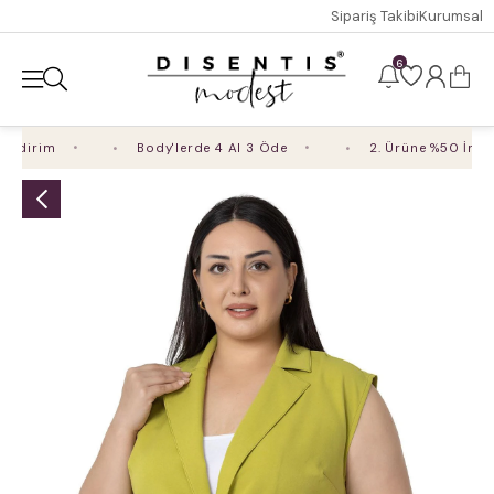
Sipariş Takibi
Kurumsal
6
dirim
Body'lerde 4 Al 3 Öde
2. Ürüne %50 İndiri