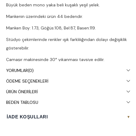
Büyük beden mono yaka beli kuşaklı yeşil yelek.
Mankenin üzerindeki ürün 44 bedendir.
Manken Boy: 1.73, Göğüs:108, Bel:87, Basen:119.
Stüdyo çekimlerinde renkler ışık farklılığından dolayı değişiklik
gösterebilir.
Çamaşır makinesinde 30° yıkanması tavsiye edilir.
YORUMLAR
(0)
ÖDEME SEÇENEKLERI
ÜRÜN ÖNERILERI
BEDEN TABLOSU
İADE KOŞULLARI
▾