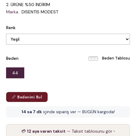
2. ÜRÜNE %50 İNDİRİM
Marka
:
DISENTIS MODEST
Renk
Beden
Beden Tablosu
44
📏 Bedenimi Bul
14 sa 7 dk
içinde sipariş ver — BUGÜN kargoda!
💳
12 aya varan taksit
— Taksit tablosunu gör ›