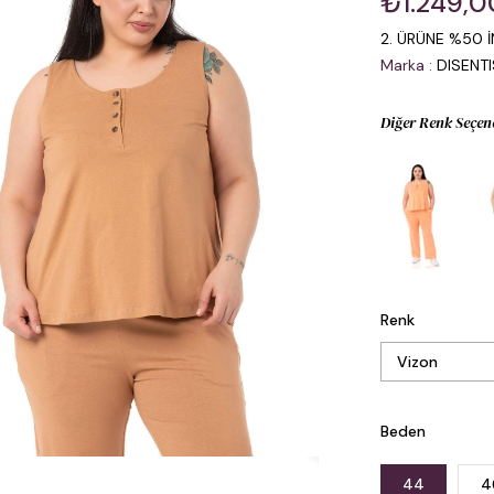
₺1.249,0
2. ÜRÜNE %50 İ
Marka
:
DISENT
Diğer Renk Seçen
Renk
Beden
44
4