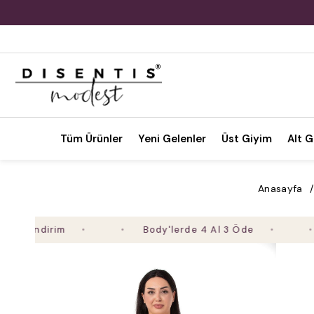
Tüm Ürünler
Yeni Gelenler
Üst Giyim
Alt G
Anasayfa
ndirim
Body'lerde 4 Al 3 Öde
2. 