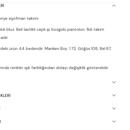
RI
nye eşofman takımı.
ılı bluz. Beli lastikli cepli ip büzgülü pantolon. İkili takım
adır.
deki ürün 44 bedendir. Manken Boy: 1.73, Göğüs:108, Bel:87,
nde renkler ışık farklılığından dolayı değişiklik gösterebilir.
inde 30° yıkanması tavsiye edilir.
KLERI
I
U