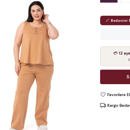
📏 Bedenimi 
💳
12 ay
Favorilere E
Kargo Beda