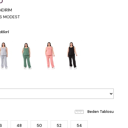
0
NDİRİM
IS MODEST
ekleri
Beden Tablosu
6
48
50
52
54