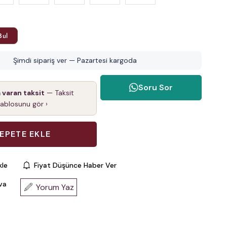
Bul
Şimdi sipariş ver — Pazartesi kargoda
Soru Sor
a varan taksit
— Taksit
tablosunu gör ›
kle
Fiyat Düşünce Haber Ver
va
Yorum Yaz