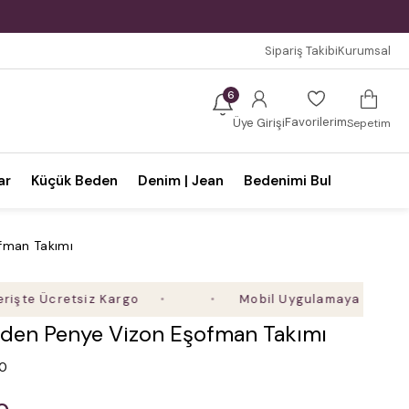
Sipariş Takibi
Kurumsal
6
Favorilerim
Üye Girişi
Sepetim
ar
Küçük Beden
Denim | Jean
Bedenimi Bul
fman Takımı
Ücretsiz Kargo
Mobil Uygulamaya Özel Ek %5 İn
den Penye Vizon Eşofman Takımı
.0