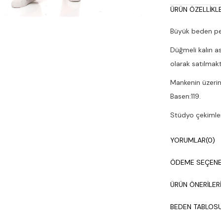
ÜRÜN ÖZELLIKLE
Büyük beden pe
Düğmeli kalın ask
olarak satılmakt
Mankenin üzerin
Basen:119.
Stüdyo çekimleri
Çamaşır makines
YORUMLAR
(0)
ÖDEME SEÇENE
ÜRÜN ÖNERILER
BEDEN TABLOS