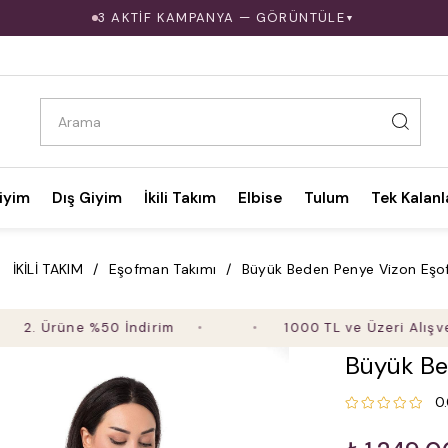
3 AKTİF KAMPANYA — GÖRÜNTÜLE
▼
iyim
Dış Giyim
İkili Takım
Elbise
Tulum
Tek Kalanl
İKİLİ TAKIM
Eşofman Takımı
Büyük Beden Penye Vizon Eşo
Ürüne %50 İndirim
1000 TL ve Üzeri Alışverişte 
Büyük Be
0