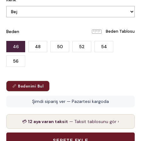
Beden
Beden Tablosu
46
48
50
52
54
56
📏 Bedenimi Bul
Şimdi sipariş ver — Pazartesi kargoda
💳
12 aya varan taksit
— Taksit tablosunu gör ›