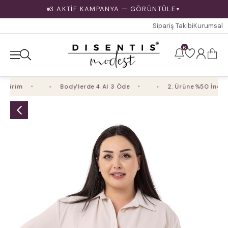
3 AKTİF KAMPANYA — GÖRÜNTÜLE
▼
Sipariş Takibi
Kurumsal
6
dirim
Body'lerde 4 Al 3 Öde
2. Ürüne %50 İndirim