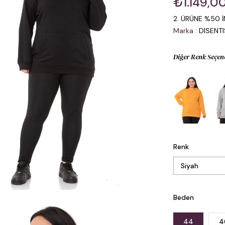
₺1.149,0
2. ÜRÜNE %50 İ
Marka
:
DISENT
Diğer Renk Seçen
Renk
Beden
44
4