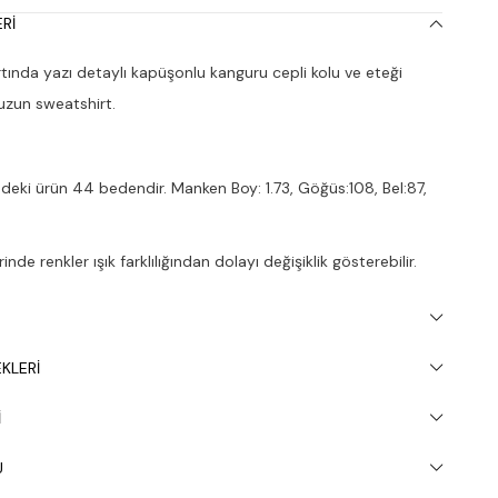
RI
tında yazı detaylı kapüşonlu kanguru cepli kolu ve eteği
k uzun sweatshirt.
deki ürün 44 bedendir. Manken Boy: 1.73, Göğüs:108, Bel:87,
nde renkler ışık farklılığından dolayı değişiklik gösterebilir.
inde 30° yıkanması tavsiye edilir.
KLERI
I
U