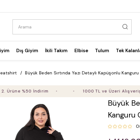
iyim
Dış Giyim
İkili Takım
Elbise
Tulum
Tek Kalanl
eatshirt
Büyük Beden Sırtında Yazı Detaylı Kapüşonlu Kanguru 
ne %50 İndirim
1000 TL ve Üzeri Alışverişte Üc
Büyük Bed
Kanguru C
0