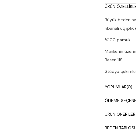
ÜRÜN ÖZELLIKLE
Büyük beden sır
ribanalı üç ipli
%100 pamuk.
Mankenin üzerin
Basen:119.
Stüdyo çekimleri
Çamaşır makines
YORUMLAR
(0)
ÖDEME SEÇENE
ÜRÜN ÖNERILER
BEDEN TABLOS