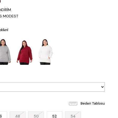
0
NDİRİM
IS MODEST
ekleri
Beden Tablosu
6
48
50
52
54