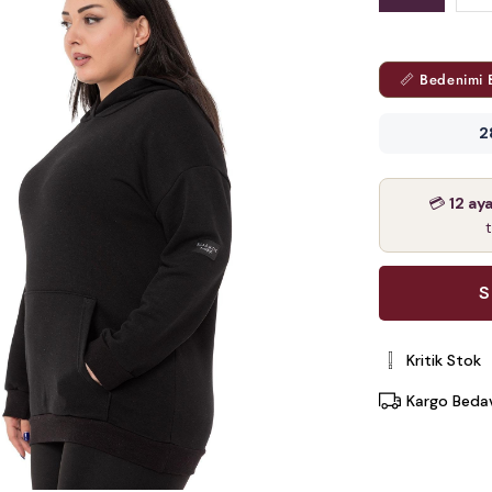
📏 Bedenimi 
2
💳
12 ay
Kritik Stok
Kargo Beda