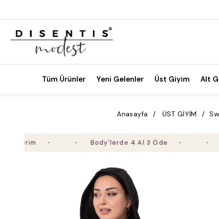
Tüm Ürünler
Yeni Gelenler
Üst Giyim
Alt G
Anasayfa
ÜST GİYİM
Sw
Body'lerde 4 Al 3 Öde
2. Ürü