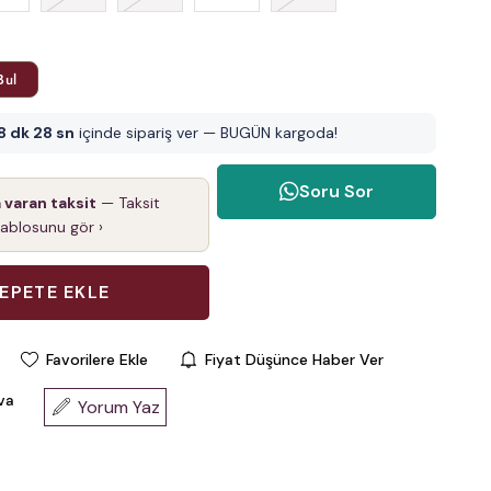
Bul
8 dk 27 sn
içinde sipariş ver — BUGÜN kargoda!
Soru Sor
a varan taksit
— Taksit
tablosunu gör ›
Favorilere Ekle
Fiyat Düşünce Haber Ver
va
Yorum Yaz