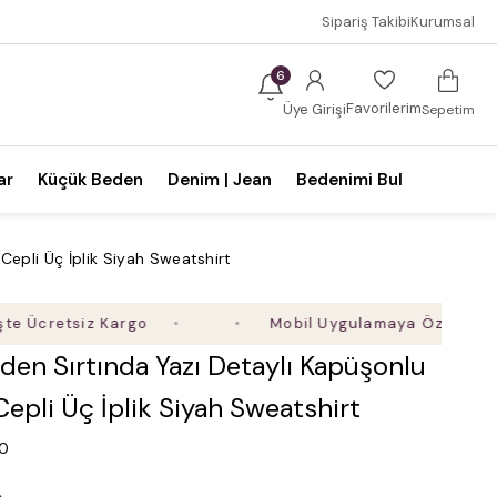
Sipariş Takibi
Kurumsal
6
Favorilerim
Üye Girişi
Sepetim
ar
Küçük Beden
Denim | Jean
Bedenimi Bul
Cepli Üç İplik Siyah Sweatshirt
retsiz Kargo
Mobil Uygulamaya Özel Ek %5 İndir
en Sırtında Yazı Detaylı Kapüşonlu
epli Üç İplik Siyah Sweatshirt
.0