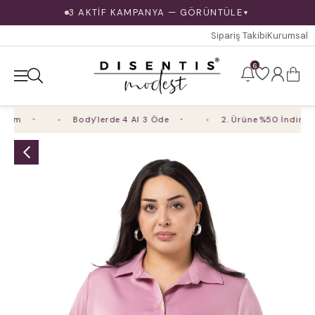
3 AKTİF KAMPANYA — GÖRÜNTÜLE
▼
Sipariş Takibi
Kurumsal
6
im
Body'lerde 4 Al 3 Öde
2. Ürüne %50 İndirim