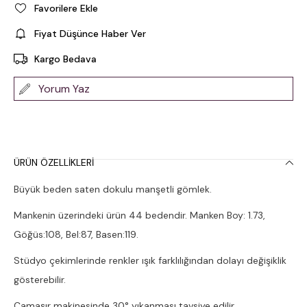
Favorilere Ekle
Fiyat Düşünce Haber Ver
Kargo Bedava
Yorum Yaz
ÜRÜN ÖZELLIKLERI
Büyük beden saten dokulu manşetli gömlek.
Mankenin üzerindeki ürün 44 bedendir. Manken Boy: 1.73,
Göğüs:108, Bel:87, Basen:119.
Stüdyo çekimlerinde renkler ışık farklılığından dolayı değişiklik
gösterebilir.
Çamaşır makinesinde 30° yıkanması tavsiye edilir.