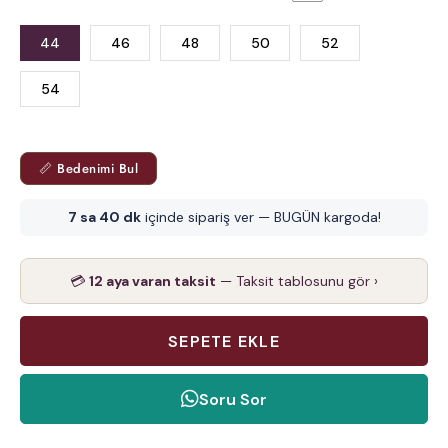
44
46
48
50
52
54
📏 Bedenimi Bul
7 sa 40 dk
içinde sipariş ver — BUGÜN kargoda!
💳
12 aya varan taksit
— Taksit tablosunu gör ›
Soru Sor