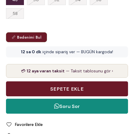
58
📏 Bedenimi Bul
12 sa 0 dk
içinde sipariş ver — BUGÜN kargoda!
💳
12 aya varan taksit
— Taksit tablosunu gör ›
Soru Sor
Favorilere Ekle