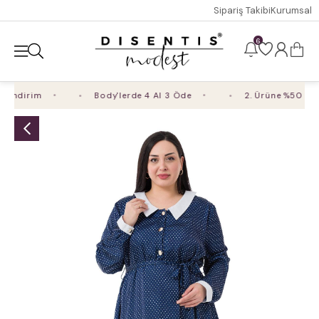
Sipariş Takibi
Kurumsal
6
 İndirim
Body'lerde 4 Al 3 Öde
2. Ürüne %50 İndi