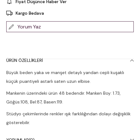
Fiyat Düşünce Haber Ver
Kargo Bedava
Yorum Yaz
ÜRÜN ÖZELLIKLERI
Büyük beden yaka ve manşet detaylı yandan cepli kuşaklı
küçük puantiyeli astarlı saten uzun elbise.
Mankenin üzerindeki ürün 48 bedendir. Manken Boy: 1.73,
Göğüs:108, Bel:87, Basen:119.
Stüdyo çekimlerinde renkler ışık farklılığından dolayı değişiklik
gösterebilir.
Çamaşır makinesinde 30° yıkanması tavsiye edilir.