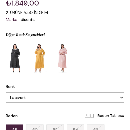
₺1.849,00
2. ÜRÜNE %50 İNDİRİM
Marka
:
disentis
Diğer Renk Seçenekleri
Renk
Beden
Beden Tablosu
48
50
52
54
56