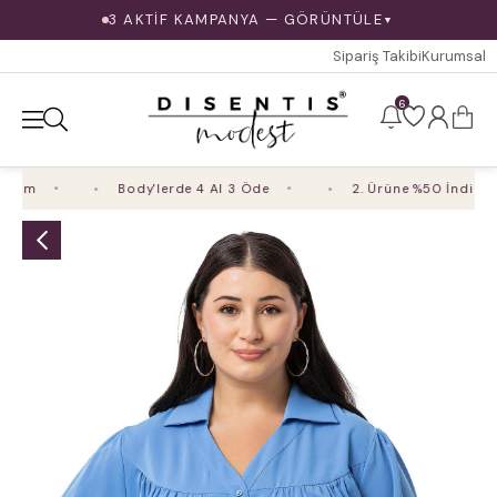
3 AKTİF KAMPANYA — GÖRÜNTÜLE
▼
Sipariş Takibi
Kurumsal
6
im
Body'lerde 4 Al 3 Öde
2. Ürüne %50 İndirim