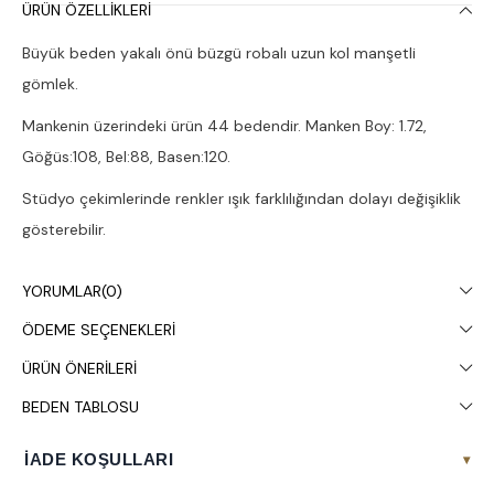
ÜRÜN ÖZELLIKLERI
Büyük beden yakalı önü büzgü robalı uzun kol manşetli
gömlek.
Mankenin üzerindeki ürün 44 bedendir. Manken Boy: 1.72,
Göğüs:108, Bel:88, Basen:120.
Stüdyo çekimlerinde renkler ışık farklılığından dolayı değişiklik
gösterebilir.
Çamaşır makinesinde 30° yıkanması tavsiye edilir.
YORUMLAR
(0)
ÖDEME SEÇENEKLERI
ÜRÜN ÖNERILERI
BEDEN TABLOSU
İADE KOŞULLARI
▾