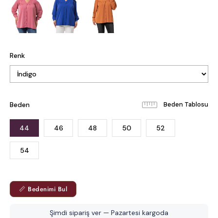
Renk
Beden
Beden Tablosu
44
46
48
50
52
54
📏 Bedenimi Bul
Şimdi sipariş ver — Pazartesi kargoda