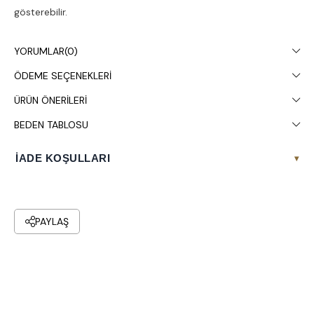
gösterebilir.
Çamaşır makinesinde 30° yıkanması tavsiye edilir.
YORUMLAR
(0)
ÖDEME SEÇENEKLERI
ÜRÜN ÖNERILERI
BEDEN TABLOSU
İADE KOŞULLARI
▾
PAYLAŞ