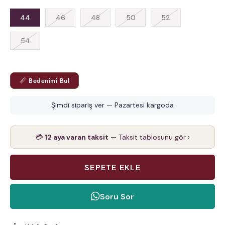
44
46
48
50
52
54
📏 Bedenimi Bul
Şimdi sipariş ver — Pazartesi kargoda
💳
12 aya varan taksit
— Taksit tablosunu gör ›
Soru Sor