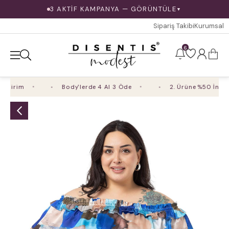
3 AKTİF KAMPANYA — GÖRÜNTÜLE
▼
Sipariş Takibi
Kurumsal
6
dirim
Body'lerde 4 Al 3 Öde
2. Ürüne %50 İndirim