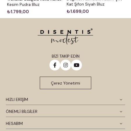
Kat Şifon Siyah Bluz
Kesim Pudra Bluz
₺1.699,00
₺1.799,00
BİZİ TAKİP EDİN
Çerez Yönetimi
HIZLI ERİŞİM
ÖNEMLİ BİLGİLER
HESABIM