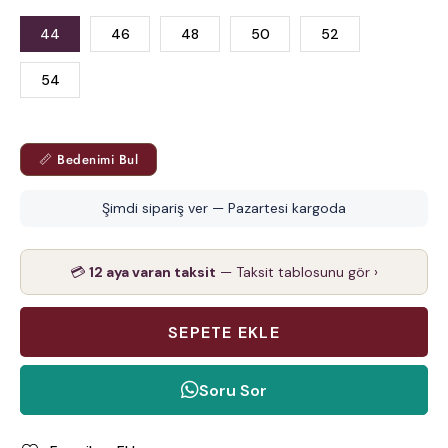
44
46
48
50
52
54
📏 Bedenimi Bul
Şimdi sipariş ver — Pazartesi kargoda
💳
12 aya varan taksit
— Taksit tablosunu gör ›
Soru Sor