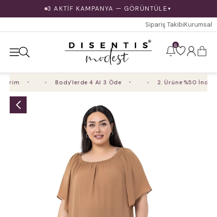
3 AKTİF KAMPANYA — GÖRÜNTÜLE
▼
Sipariş Takibi
Kurumsal
6
irim
Body'lerde 4 Al 3 Öde
2. Ürüne %50 İndirim