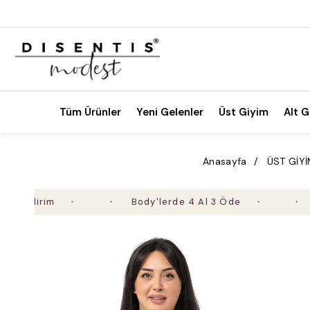
Tüm Ürünler
Yeni Gelenler
Üst Giyim
Alt G
Anasayfa
ÜST GİY
irim
Body'lerde 4 Al 3 Öde
2. Ür