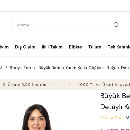
iyim
Dış Giyim
İkili Takım
Elbise
Tulum
Tek Kalanl
İM
Body | Top
Büyük Beden Yarım Kollu Göğüste Bağcık Deta
üne %50 İndirim
1000 TL ve Üzeri Alışverişte Üc
Büyük Be
Detaylı 
0