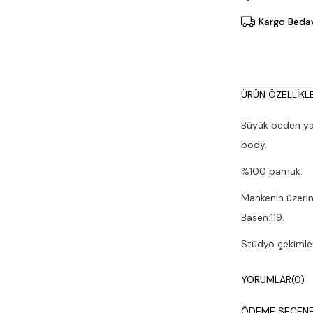
Kargo Beda
ÜRÜN ÖZELLIKLE
Büyük beden ya
body.
%100 pamuk.
Mankenin üzerin
Basen:119.
Stüdyo çekimleri
Çamaşır makines
YORUMLAR
(0)
ÖDEME SEÇENE