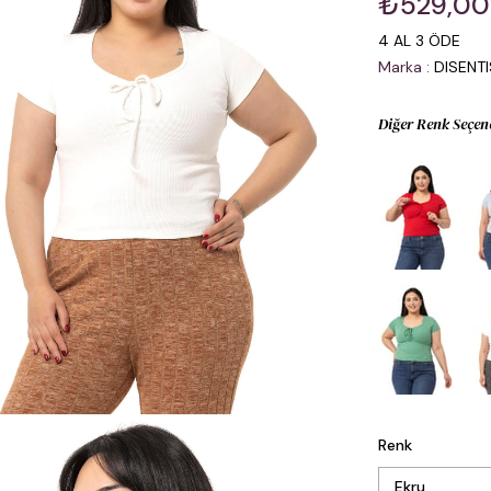
₺529,00
4 AL 3 ÖDE
Marka
:
DISENT
Diğer Renk Seçen
Renk