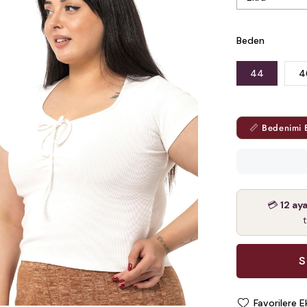
Beden
44
4
📏 Bedenimi 
💳
12 ay
Favorilere E