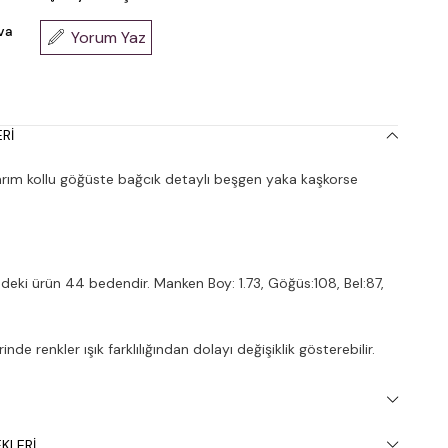
va
Yorum Yaz
RI
rım kollu göğüste bağcık detaylı beşgen yaka kaşkorse
deki ürün 44 bedendir. Manken Boy: 1.73, Göğüs:108, Bel:87,
nde renkler ışık farklılığından dolayı değişiklik gösterebilir.
inde 30° yıkanması tavsiye edilir.
KLERI