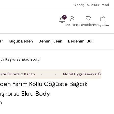
Sipariş Takibi
Kurumsal
6
Favorilerim
Üye Girişi
Sepetim
ar
Küçük Beden
Denim | Jean
Bedenimi Bul
ylı Kaşkorse Ekru Body
retsiz Kargo
Mobil Uygulamaya Özel Ek %5 İndi
den Yarım Kollu Göğüste Bağcık
Kaşkorse Ekru Body
.0