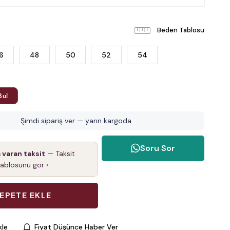
Beden Tablosu
6
48
50
52
54
Bul
Şimdi sipariş ver — yarın kargoda
Soru Sor
a varan taksit
— Taksit
tablosunu gör ›
kle
Fiyat Düşünce Haber Ver