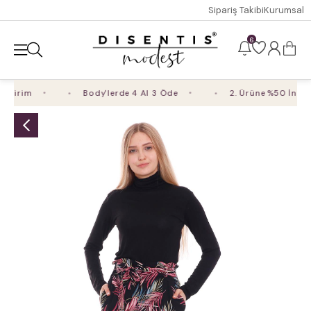
Sipariş Takibi
Kurumsal
6
dirim
Body'lerde 4 Al 3 Öde
2. Ürüne %50 İndirim