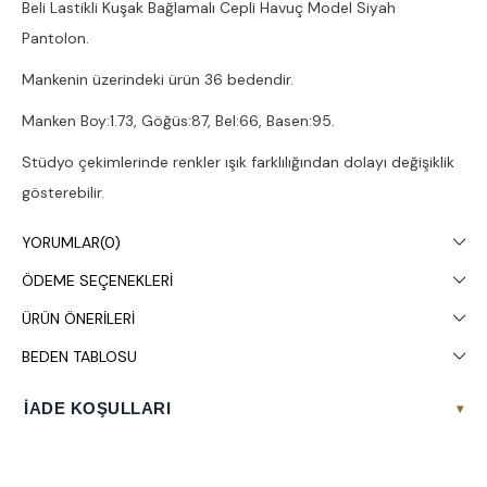
Beli Lastikli Kuşak Bağlamalı Cepli Havuç Model Siyah
Pantolon.
Mankenin üzerindeki ürün 36 bedendir.
Manken Boy:1.73, Göğüs:87, Bel:66, Basen:95.
Stüdyo çekimlerinde renkler ışık farklılığından dolayı değişiklik
gösterebilir.
Çamaşır makinesinde 30° yıkanması tavsiye edilir.
YORUMLAR
(0)
ÖDEME SEÇENEKLERI
ÜRÜN ÖNERILERI
BEDEN TABLOSU
İADE KOŞULLARI
▾