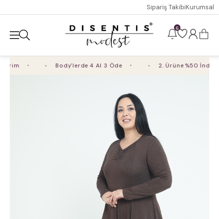
Sipariş Takibi
Kurumsal
6
dirim
Body'lerde 4 Al 3 Öde
2. Ürüne %50 İndirim