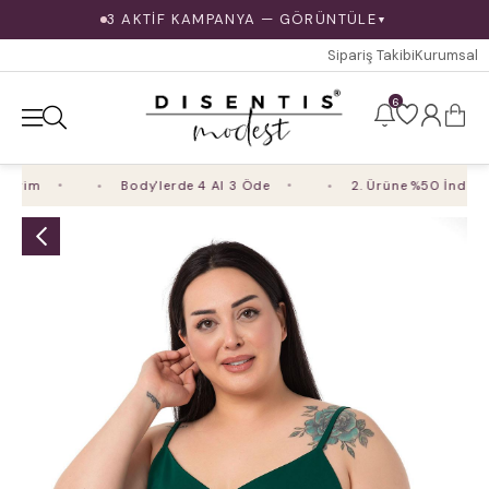
3 AKTİF KAMPANYA — GÖRÜNTÜLE
▼
Sipariş Takibi
Kurumsal
6
irim
Body'lerde 4 Al 3 Öde
2. Ürüne %50 İndirim