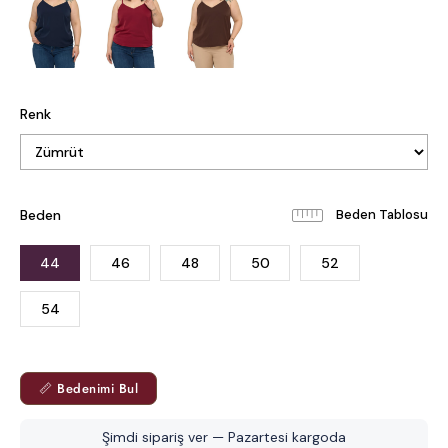
Renk
Beden
Beden Tablosu
44
46
48
50
52
54
📏 Bedenimi Bul
Şimdi sipariş ver — Pazartesi kargoda