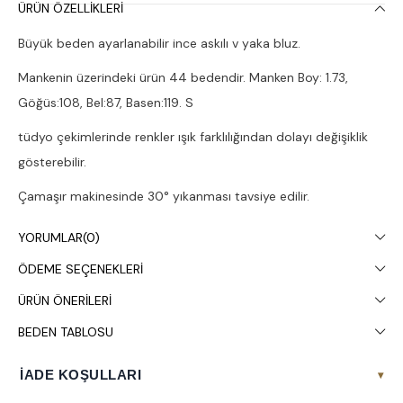
ÜRÜN ÖZELLIKLERI
Büyük beden ayarlanabilir ince askılı v yaka bluz.
Mankenin üzerindeki ürün 44 bedendir. Manken Boy: 1.73,
Göğüs:108, Bel:87, Basen:119. S
tüdyo çekimlerinde renkler ışık farklılığından dolayı değişiklik
gösterebilir.
Çamaşır makinesinde 30° yıkanması tavsiye edilir.
YORUMLAR
(0)
ÖDEME SEÇENEKLERI
ÜRÜN ÖNERILERI
BEDEN TABLOSU
İADE KOŞULLARI
▾