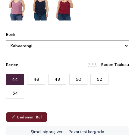
Renk
Beden
Beden Tablosu
44
46
48
50
52
54
📏 Bedenimi Bul
Şimdi sipariş ver — Pazartesi kargoda