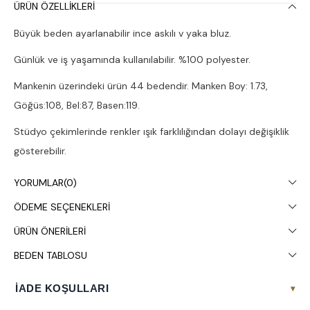
ÜRÜN ÖZELLIKLERI
Büyük beden ayarlanabilir ince askılı v yaka bluz.
Günlük ve iş yaşamında kullanılabilir. %100 polyester.
Mankenin üzerindeki ürün 44 bedendir. Manken Boy: 1.73,
Göğüs:108, Bel:87, Basen:119.
Stüdyo çekimlerinde renkler ışık farklılığından dolayı değişiklik
gösterebilir.
Çamaşır makinesinde 30° yıkanması tavsiye edilir.
YORUMLAR
(0)
ÖDEME SEÇENEKLERI
ÜRÜN ÖNERILERI
BEDEN TABLOSU
İADE KOŞULLARI
▾