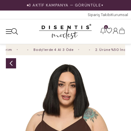
3 AKTİF KAMPANYA — GÖRÜNTÜLE
▼
Sipariş Takibi
Kurumsal
6
irim
Body'lerde 4 Al 3 Öde
2. Ürüne %50 İndirim