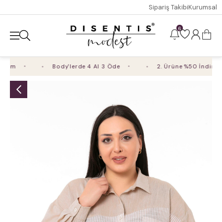
Sipariş Takibi
Kurumsal
6
rim
Body'lerde 4 Al 3 Öde
2. Ürüne %50 İndirim