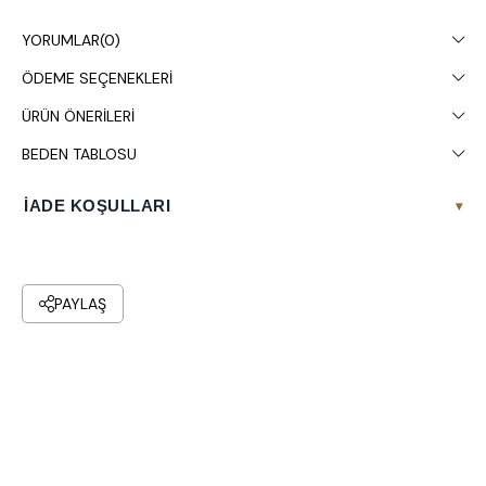
gösterebilir.
YORUMLAR
(0)
Çamaşır makinesinde 30° yıkanması tavsiye edilir.
ÖDEME SEÇENEKLERI
ÜRÜN ÖNERILERI
BEDEN TABLOSU
İADE KOŞULLARI
▾
PAYLAŞ