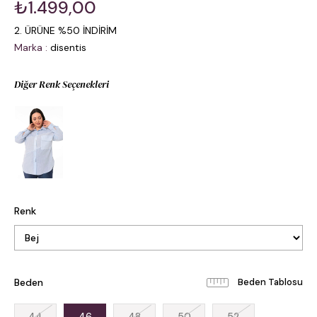
₺1.499,00
2. ÜRÜNE %50 İNDİRİM
Marka
:
disentis
Diğer Renk Seçenekleri
Renk
Beden
Beden Tablosu
44
46
48
50
52