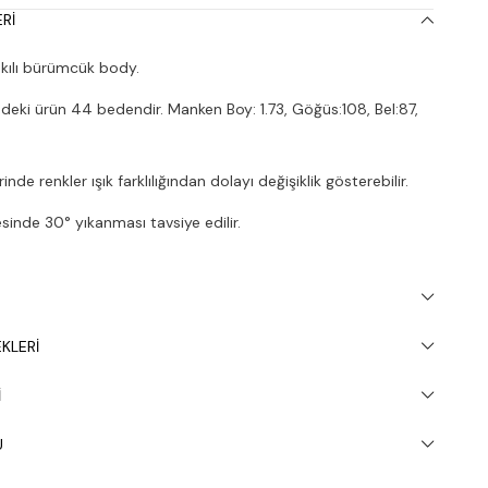
RI
kılı bürümcük body.
deki ürün 44 bedendir. Manken Boy: 1.73, Göğüs:108, Bel:87,
nde renkler ışık farklılığından dolayı değişiklik gösterebilir.
inde 30° yıkanması tavsiye edilir.
KLERI
I
U