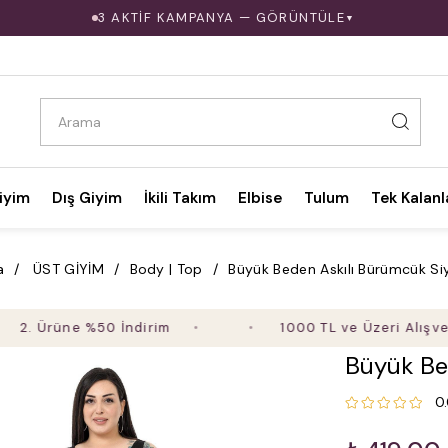
3 AKTİF KAMPANYA — GÖRÜNTÜLE
▼
iyim
Dış Giyim
İkili Takım
Elbise
Tulum
Tek Kalanl
a
ÜST GİYİM
Body | Top
Büyük Beden Askılı Bürümcük S
rüne %50 İndirim
1000 TL ve Üzeri Alışverişte 
Büyük Be
0