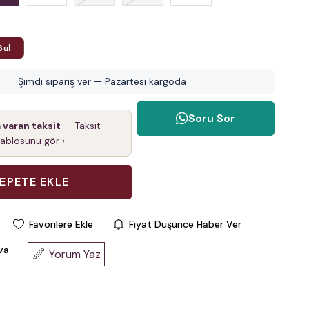
Bul
Şimdi sipariş ver — Pazartesi kargoda
Soru Sor
a varan taksit
— Taksit
tablosunu gör ›
Favorilere Ekle
Fiyat Düşünce Haber Ver
va
Yorum Yaz