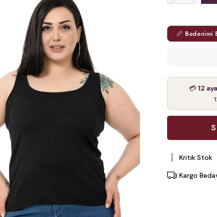
📏 Bedenimi 
💳
12 ay
Kritik Stok
Kargo Beda