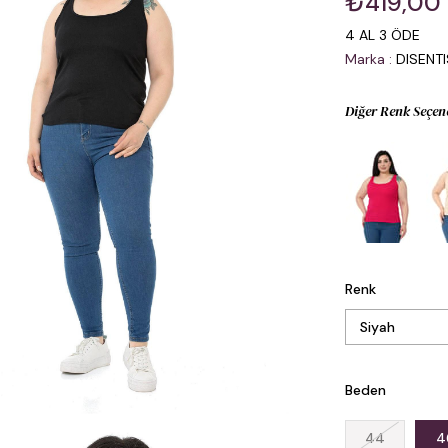
₺419,00
4 AL 3 ÖDE
Marka
:
DISENT
Diğer Renk Seçen
Renk
Beden
44
4