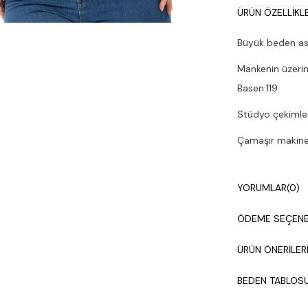
ÜRÜN ÖZELLIKLE
Büyük beden as
Mankenin üzerin
Basen:119.
Stüdyo çekimleri
Çamaşır makines
YORUMLAR
(0)
ÖDEME SEÇENE
ÜRÜN ÖNERILER
BEDEN TABLOS