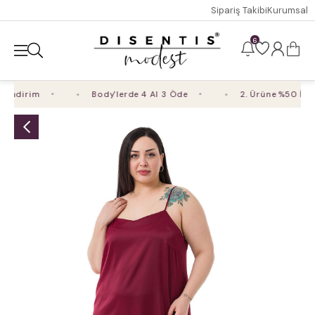
Sipariş Takibi
Kurumsal
6
İndirim
Body'lerde 4 Al 3 Öde
2. Ürüne %50 İndir