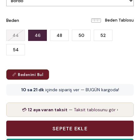
Beden
Beden Tablosu
44
46
48
50
52
54
📏 Bedenimi Bul
10 sa 21 dk
içinde sipariş ver — BUGÜN kargoda!
💳
12 aya varan taksit
— Taksit tablosunu gör ›