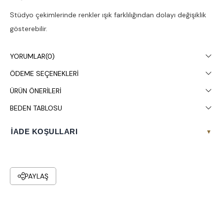
Stüdyo çekimlerinde renkler ışık farklılığından dolayı değişiklik
gösterebilir.
Çamaşır makinesinde 30° yıkanması tavsiye edilir.
YORUMLAR
(0)
ÖDEME SEÇENEKLERI
ÜRÜN ÖNERILERI
BEDEN TABLOSU
İADE KOŞULLARI
▾
PAYLAŞ