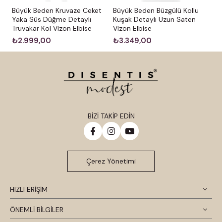
Büyük Beden Kruvaze Ceket
Büyük Beden Büzgülü Kollu
Yaka Süs Düğme Detaylı
Kuşak Detaylı Uzun Saten
Truvakar Kol Vizon Elbise
Vizon Elbise
₺2.999,00
₺3.349,00
BİZİ TAKİP EDİN
Çerez Yönetimi
HIZLI ERİŞİM
ÖNEMLİ BİLGİLER