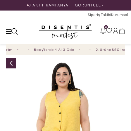
3 AKTİF KAMPANYA — GÖRÜNTÜLE
▼
Sipariş Takibi
Kurumsal
6
irim
Body'lerde 4 Al 3 Öde
2. Ürüne %50 İndirim