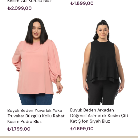
Kesim Gül Kurusu Bluz
₺1.899,00
₺2.099,00
Büyük Beden Arkadan
Büyük Beden Yuvarlak Yaka
Düğmeli Asimetrik Kesim Çift
Truvakar Büzgülü Kollu Rahat
Kat Şifon Siyah Bluz
Kesim Pudra Bluz
₺1.699,00
₺1.799,00