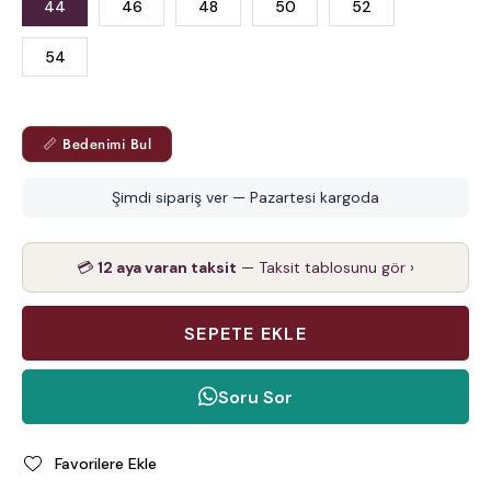
44
46
48
50
52
54
📏 Bedenimi Bul
Şimdi sipariş ver — Pazartesi kargoda
💳
12 aya varan taksit
— Taksit tablosunu gör ›
Soru Sor
Favorilere Ekle