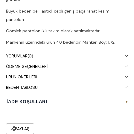
Büyük beden beli lastikli cepli geniş paça rahat kesim
pantolon.
Gömlek pantolon ikili takım olarak satılmaktadır.
Mankenin üzerindeki ürün 46 bedendir. Manken Boy: 1.72,
Göğüs:108, Bel:88, Basen:120.
YORUMLAR
(0)
Stüdyo çekimlerinde renkler ışık farklılığından dolayı değişiklik
ÖDEME SEÇENEKLERI
gösterebilir.
ÜRÜN ÖNERILERI
Çamaşır makinesinde 30° yıkanması tavsiye edilir.
BEDEN TABLOSU
İADE KOŞULLARI
▾
PAYLAŞ