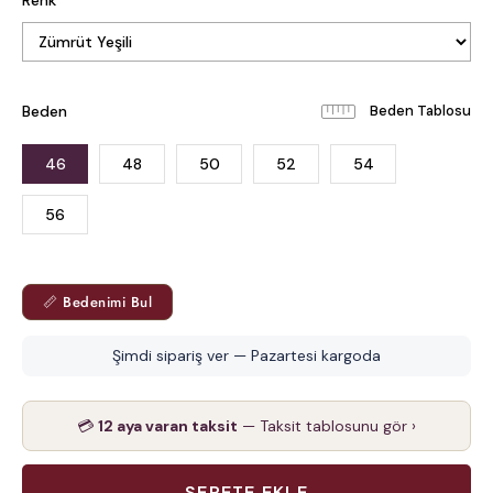
Renk
Beden
Beden Tablosu
46
48
50
52
54
56
📏 Bedenimi Bul
Şimdi sipariş ver — Pazartesi kargoda
💳
12 aya varan taksit
— Taksit tablosunu gör ›