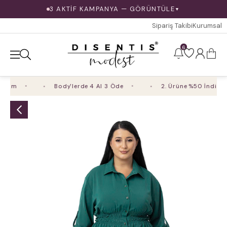
3 AKTİF KAMPANYA — GÖRÜNTÜLE
▼
Sipariş Takibi
Kurumsal
6
rim
Body'lerde 4 Al 3 Öde
2. Ürüne %50 İndirim