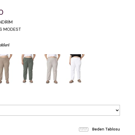
0
NDİRİM
IS MODEST
ekleri
Beden Tablosu