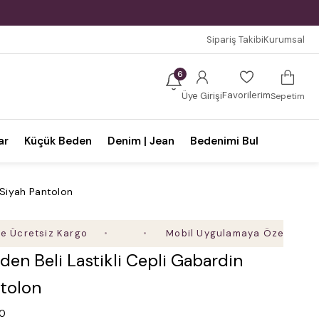
Sipariş Takibi
Kurumsal
6
Favorilerim
Üye Girişi
Sepetim
ar
Küçük Beden
Denim | Jean
Bedenimi Bul
 Siyah Pantolon
tsiz Kargo
Mobil Uygulamaya Özel Ek %5 İndiri
en Beli Lastikli Cepli Gabardin
ntolon
.0