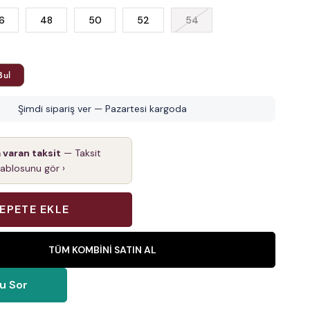
6
48
50
52
54
Bul
Şimdi sipariş ver — Pazartesi kargoda
a varan taksit
— Taksit
tablosunu gör ›
TÜM KOMBINI SATIN AL
u Sor