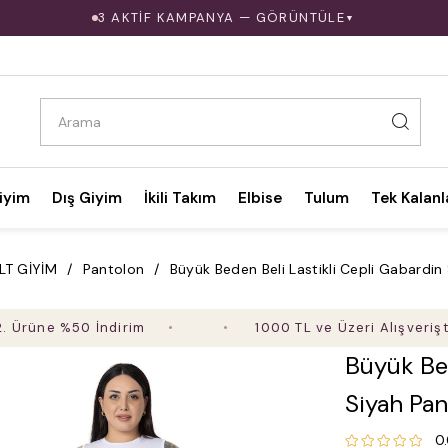
3 AKTİF KAMPANYA — GÖRÜNTÜLE
▼
iyim
Dış Giyim
İkili Takım
Elbise
Tulum
Tek Kalanl
LT GİYİM
Pantolon
Büyük Beden Beli Lastikli Cepli Gabardin
e %50 İndirim
1000 TL ve Üzeri Alışverişte Ücre
Büyük Bed
Siyah Pa
0