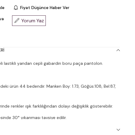
kle
Fiyat Düşünce Haber Ver
va
Yorum Yaz
RI
i lastikli yandan cepli gabardin boru paça pantolon.
deki ürün 44 bedendir. Manken Boy: 1.73, Göğüs:108, Bel:87,
nde renkler ışık farklılığından dolayı değişiklik gösterebilir.
inde 30° yıkanması tavsiye edilir.