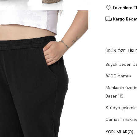
Favorilere E
Kargo Beda
ÜRÜN ÖZELLIKLE
Büyük beden bel
%100 pamuk.
Mankenin üzerin
Basen:119.
Stüdyo çekimleri
Çamaşır makines
YORUMLAR
(0)