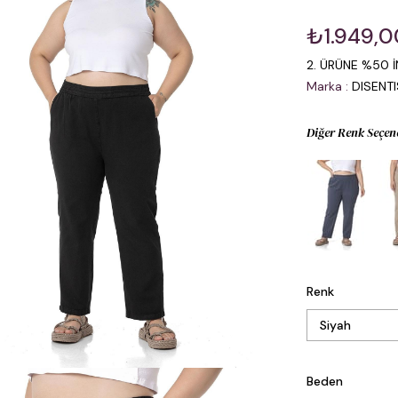
₺1.949,0
2. ÜRÜNE %50 İ
Marka
:
DISENT
Diğer Renk Seçen
Renk
Beden