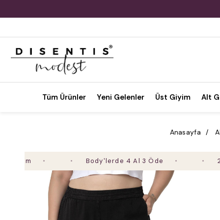
Tüm Ürünler
Yeni Gelenler
Üst Giyim
Alt G
Anasayfa
A
Body'lerde 4 Al 3 Öde
2. Ürün