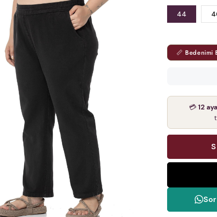
44
4
📏 Bedenimi 
💳
12 ay
Sor