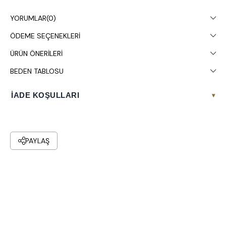
Çamaşır makinesinde 30° yıkanması tavsiye edilir.
YORUMLAR
(0)
ÖDEME SEÇENEKLERI
ÜRÜN ÖNERILERI
BEDEN TABLOSU
İADE KOŞULLARI
▾
PAYLAŞ