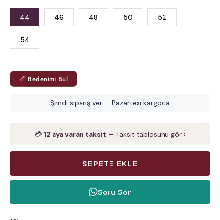
44
46
48
50
52
54
📏 Bedenimi Bul
Şimdi sipariş ver — Pazartesi kargoda
💳
12 aya varan taksit
— Taksit tablosunu gör ›
Soru Sor