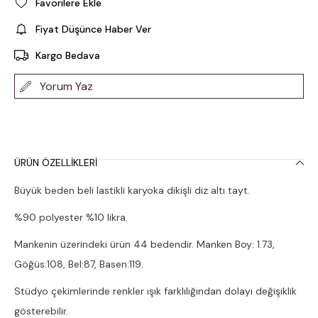
Favorilere Ekle
Fiyat Düşünce Haber Ver
Kargo Bedava
Yorum Yaz
ÜRÜN ÖZELLIKLERI
Büyük beden beli lastikli karyoka dikişli diz altı tayt.
%90 polyester %10 likra.
Mankenin üzerindeki ürün 44 bedendir. Manken Boy: 1.73,
Göğüs:108, Bel:87, Basen:119.
Stüdyo çekimlerinde renkler ışık farklılığından dolayı değişiklik
gösterebilir.