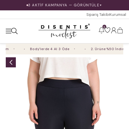
3 AKTİF KAMPANYA — GÖRÜNTÜLE
▼
Sipariş Takibi
Kurumsal
6
rim
Body'lerde 4 Al 3 Öde
2. Ürüne %50 İndirim