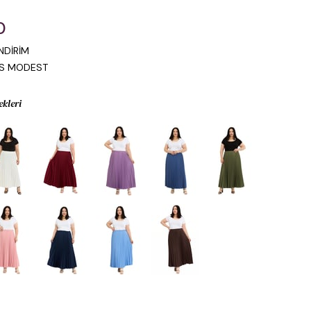
0
NDİRİM
IS MODEST
ekleri