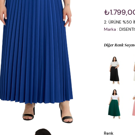
₺1.799,0
2. ÜRÜNE %50 İ
Marka
:
DISENT
Diğer Renk Seçen
Renk