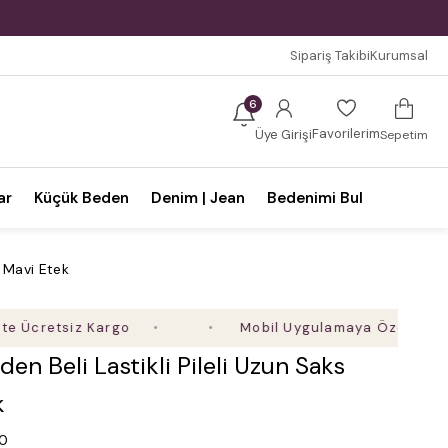
Sipariş Takibi
Kurumsal
6
Favorilerim
Üye Girişi
Sepetim
ar
Küçük Beden
Denim | Jean
Bedenimi Bul
s Mavi Etek
etsiz Kargo
Mobil Uygulamaya Özel Ek %5 İndiri
en Beli Lastikli Pileli Uzun Saks
k
.0