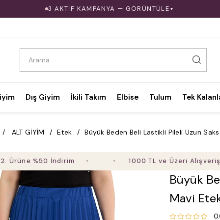
3 AKTİF KAMPANYA — GÖRÜNTÜLE
▼
iyim
Dış Giyim
İkili Takım
Elbise
Tulum
Tek Kalanl
ALT GİYİM
Etek
Büyük Beden Beli Lastikli Pileli Uzun Sak
e %50 İndirim
1000 TL ve Üzeri Alışverişte Ücr
Büyük Bed
Mavi Ete
0