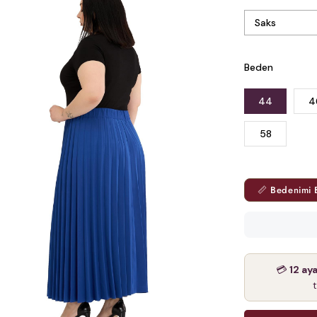
Beden
44
4
58
📏 Bedenimi 
💳
12 ay