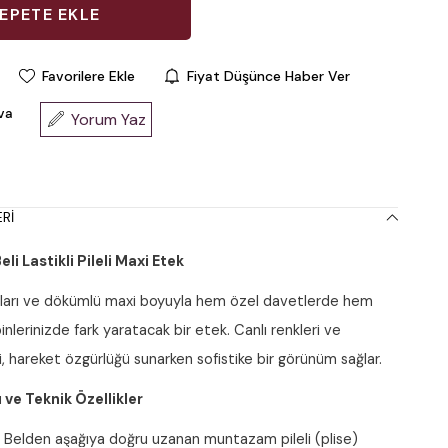
Favorilere Ekle
Fiyat Düşünce Haber Ver
va
Yorum Yaz
RI
i Lastikli Pileli Maxi Etek
ayları ve dökümlü maxi boyuyla hem özel davetlerde hem
nlerinizde fark yaratacak bir etek. Canlı renkleri ve
ği, hareket özgürlüğü sunarken sofistike bir görünüm sağlar.
 ve Teknik Özellikler
:
Belden aşağıya doğru uzanan muntazam pileli (plise)