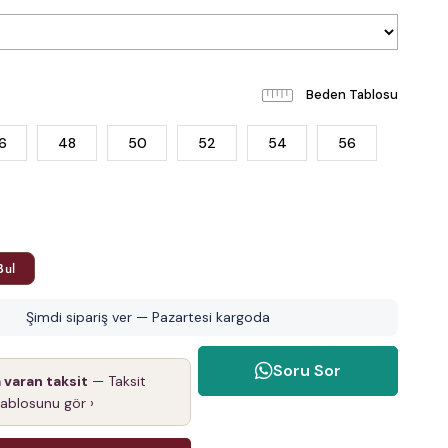
Beden Tablosu
6
48
50
52
54
56
Bul
Şimdi sipariş ver — Pazartesi kargoda
Soru Sor
a varan taksit
— Taksit
tablosunu gör ›