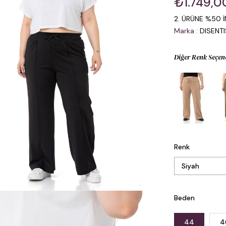
₺1.749,0
2. ÜRÜNE %50 İ
Marka
:
DISENT
Diğer Renk Seçen
Renk
Beden
44
4