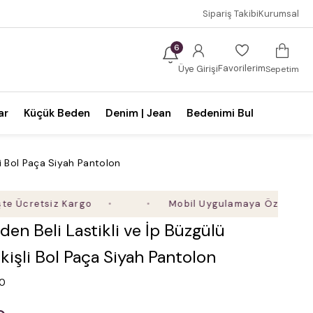
Sipariş Takibi
Kurumsal
6
Favorilerim
Üye Girişi
Sepetim
ar
Küçük Beden
Denim | Jean
Bedenimi Bul
li Bol Paça Siyah Pantolon
etsiz Kargo
Mobil Uygulamaya Özel Ek %5 İndir
en Beli Lastikli ve İp Büzgülü
kişli Bol Paça Siyah Pantolon
.0