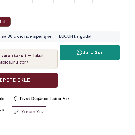
Bul
 sa 38 dk
içinde sipariş ver — BUGÜN kargoda!
Soru Sor
a varan taksit
— Taksit
tablosunu gör ›
kle
Fiyat Düşünce Haber Ver
va
Yorum Yaz