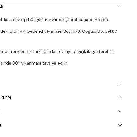
RI
 lastikli ve ip büzgülü nervür dikişli bol paça pantolon.
deki ürün 44 bedendir. Manken Boy: 1.73, Göğüs:108, Bel:87,
nde renkler ışık farklılığından dolayı değişiklik gösterebilir.
inde 30° yıkanması tavsiye edilir.
KLERI
I
U