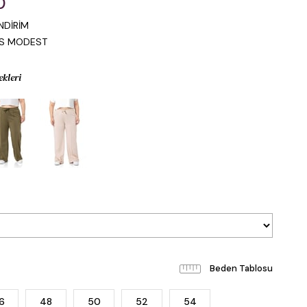
0
NDİRİM
IS MODEST
ekleri
Beden Tablosu
6
48
50
52
54