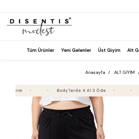
Tüm Ürünler
Yeni Gelenler
Üst Giyim
Alt G
Anasayfa
ALT GİYİM
Body'lerde 4 Al 3 Öde
2. Ürü