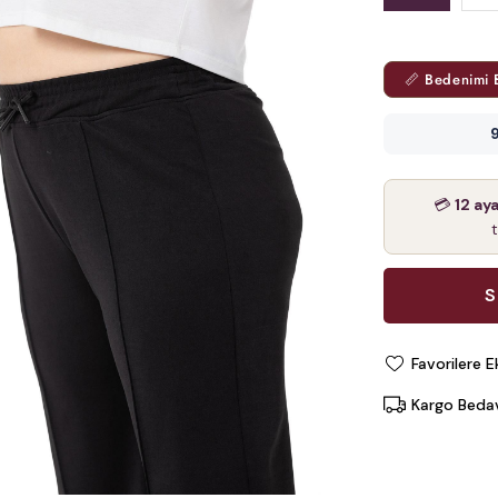
📏 Bedenimi 
9
💳
12 ay
Favorilere E
Kargo Beda