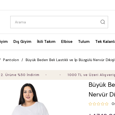
iyim
Dış Giyim
İkili Takım
Elbise
Tulum
Tek Kalanl
Pantolon
Büyük Beden Beli Lastikli ve İp Büzgülü Nervür Dikiş
ne %50 İndirim
1000 TL ve Üzeri Alışverişte Ücr
Büyük Bed
Nervür Di
0