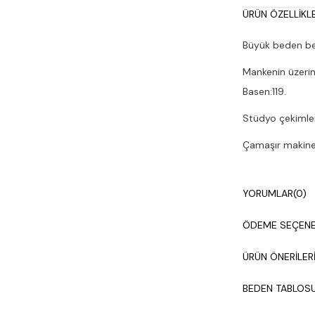
ÜRÜN ÖZELLIKLE
Büyük beden beli
Mankenin üzerin
Basen:119.
Stüdyo çekimleri
Çamaşır makines
YORUMLAR
(0)
ÖDEME SEÇENE
ÜRÜN ÖNERILER
BEDEN TABLOS