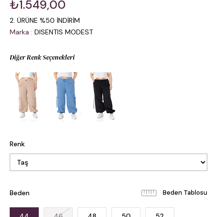
₺1.549,00
2. ÜRÜNE %50 İNDİRİM
Marka
:
DISENTIS MODEST
Diğer Renk Seçenekleri
Renk
Beden
Beden Tablosu
44
46
48
50
52