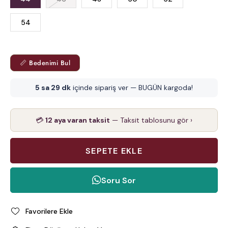
54
📏 Bedenimi Bul
5 sa 29 dk
içinde sipariş ver — BUGÜN kargoda!
💳
12 aya varan taksit
— Taksit tablosunu gör ›
Soru Sor
Favorilere Ekle