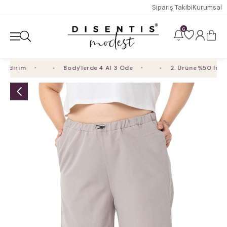
Sipariş Takibi
Kurumsal
6
ndirim
Body'lerde 4 Al 3 Öde
2. Ürüne %50 İndiri