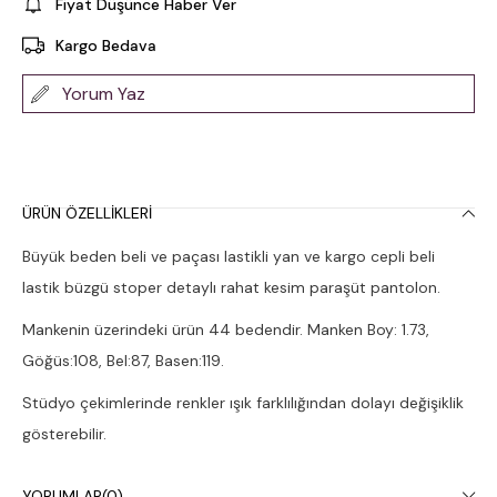
Fiyat Düşünce Haber Ver
Kargo Bedava
Yorum Yaz
ÜRÜN ÖZELLIKLERI
Büyük beden beli ve paçası lastikli yan ve kargo cepli beli
lastik büzgü stoper detaylı rahat kesim paraşüt pantolon.
Mankenin üzerindeki ürün 44 bedendir. Manken Boy: 1.73,
Göğüs:108, Bel:87, Basen:119.
Stüdyo çekimlerinde renkler ışık farklılığından dolayı değişiklik
gösterebilir.
Çamaşır makinesinde 30° yıkanması tavsiye edilir.
YORUMLAR
(0)