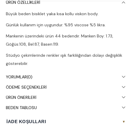
ÜRÜN ÖZELLIKLERI
Büyük beden bisiklet yaka kısa kollu viskon body.
Günlük kullanım için uygundur. %95 viscose %5 likra.
Mankenin üzerindeki ürün 44 bedendir. Manken Boy: 1.73,
Göğüs:108, Bel:87, Basen:119.
Stüdyo çekimlerinde renkler ışık farklılığından dolayı değişiklik
gösterebilir.
Çamaşır makinesinde 30° yıkanması tavsiye edilir.
YORUMLAR
(0)
ÖDEME SEÇENEKLERI
ÜRÜN ÖNERILERI
BEDEN TABLOSU
İADE KOŞULLARI
▾