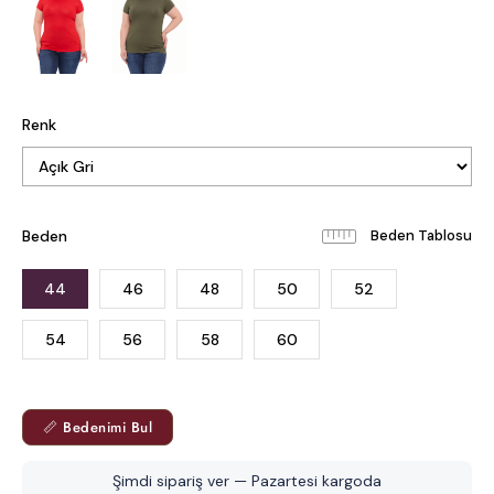
Renk
Beden
Beden Tablosu
44
46
48
50
52
54
56
58
60
📏 Bedenimi Bul
Şimdi sipariş ver — Pazartesi kargoda