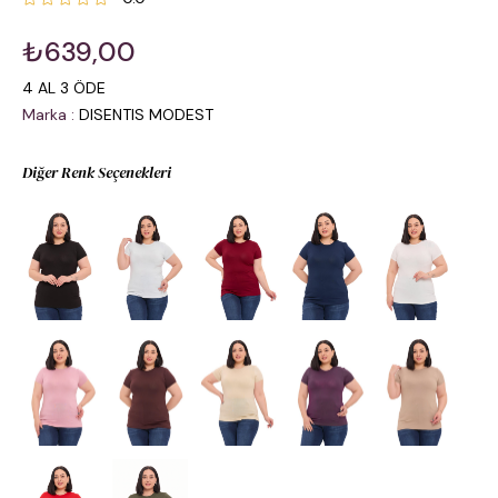
₺639,00
4 AL 3 ÖDE
Marka
:
DISENTIS MODEST
Diğer Renk Seçenekleri