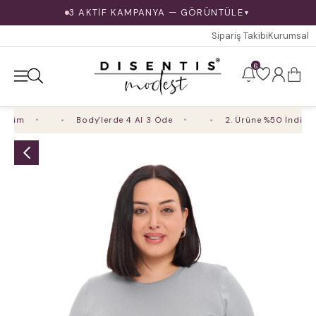
3 AKTİF KAMPANYA — GÖRÜNTÜLE
▼
Sipariş Takibi
Kurumsal
6
rim
Body'lerde 4 Al 3 Öde
2. Ürüne %50 İndirim