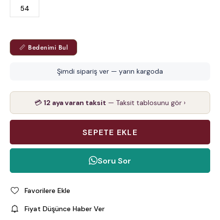
54
📏 Bedenimi Bul
Şimdi sipariş ver — yarın kargoda
💳
12 aya varan taksit
— Taksit tablosunu gör ›
Soru Sor
Favorilere Ekle
Fiyat Düşünce Haber Ver