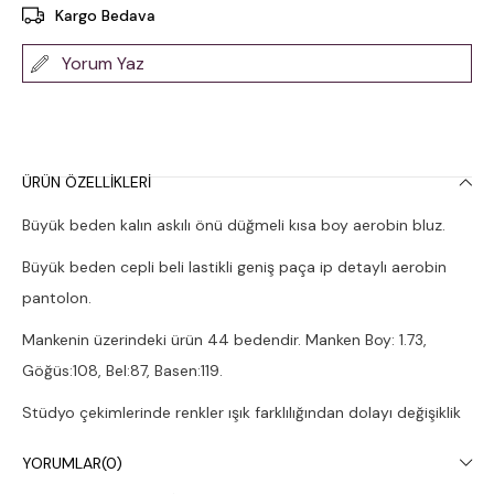
Kargo Bedava
Yorum Yaz
ÜRÜN ÖZELLIKLERI
Büyük beden kalın askılı önü düğmeli kısa boy aerobin bluz.
Büyük beden cepli beli lastikli geniş paça ip detaylı aerobin
pantolon.
Mankenin üzerindeki ürün 44 bedendir. Manken Boy: 1.73,
Göğüs:108, Bel:87, Basen:119.
Stüdyo çekimlerinde renkler ışık farklılığından dolayı değişiklik
gösterebilir.
YORUMLAR
(0)
Çamaşır makinesinde 30° yıkanması tavsiye edilir.