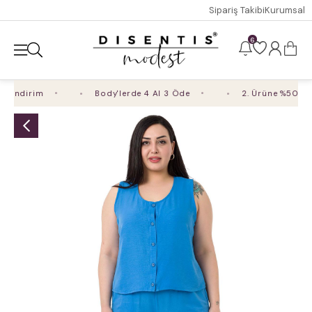
Sipariş Takibi
Kurumsal
6
 İndirim
Body'lerde 4 Al 3 Öde
2. Ürüne %50 İndi