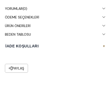
Çamaşır makinesinde 30° yıkanması tavsiye edilir.
YORUMLAR
(0)
ÖDEME SEÇENEKLERI
ÜRÜN ÖNERILERI
BEDEN TABLOSU
İADE KOŞULLARI
▾
PAYLAŞ