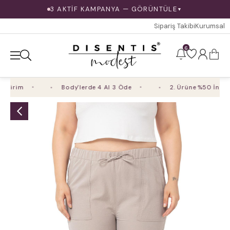
3 AKTİF KAMPANYA — GÖRÜNTÜLE
▼
Sipariş Takibi
Kurumsal
6
dirim
Body'lerde 4 Al 3 Öde
2. Ürüne %50 İndiri