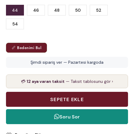
44
46
48
50
52
54
📏 Bedenimi Bul
Şimdi sipariş ver — Pazartesi kargoda
💳
12 aya varan taksit
— Taksit tablosunu gör ›
Soru Sor