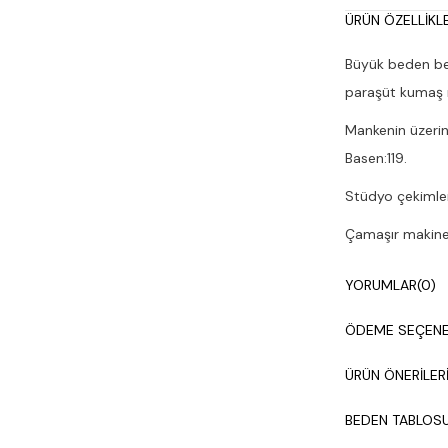
ÜRÜN ÖZELLIKLE
Büyük beden bel 
paraşüt kumaş 
Mankenin üzerin
Basen:119.
Stüdyo çekimleri
Çamaşır makines
YORUMLAR
(0)
ÖDEME SEÇENE
ÜRÜN ÖNERILER
BEDEN TABLOS