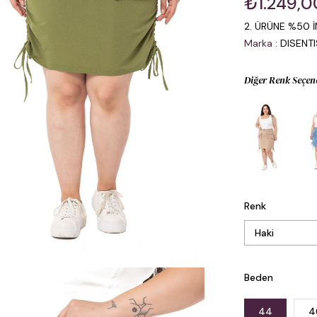
₺1.249,0
2. ÜRÜNE %50 İ
Marka
:
DISENT
Diğer Renk Seçen
Renk
Beden
44
4