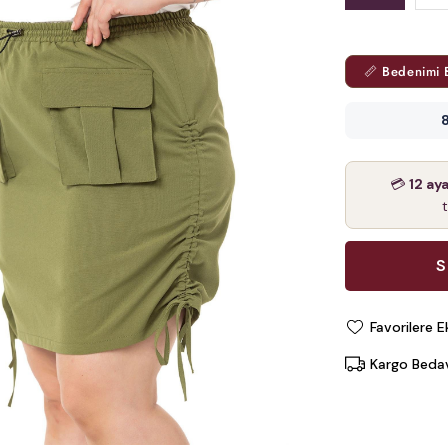
📏 Bedenimi 
8
💳
12 ay
Favorilere E
Kargo Beda