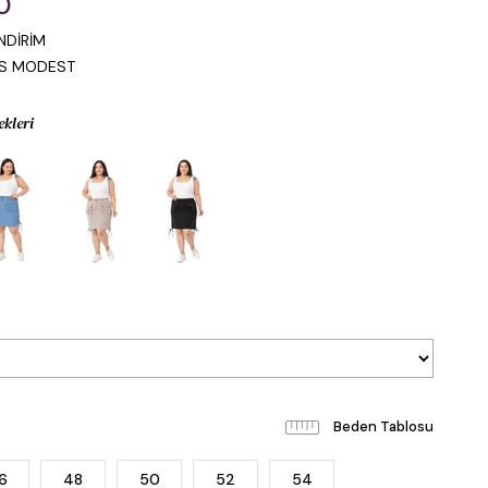
0
NDİRİM
IS MODEST
ekleri
Beden Tablosu
6
48
50
52
54