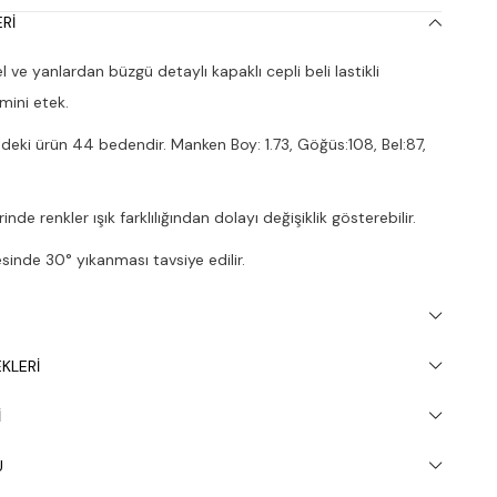
RI
ve yanlardan büzgü detaylı kapaklı cepli beli lastikli
mini etek.
deki ürün 44 bedendir. Manken Boy: 1.73, Göğüs:108, Bel:87,
nde renkler ışık farklılığından dolayı değişiklik gösterebilir.
inde 30° yıkanması tavsiye edilir.
KLERI
I
U