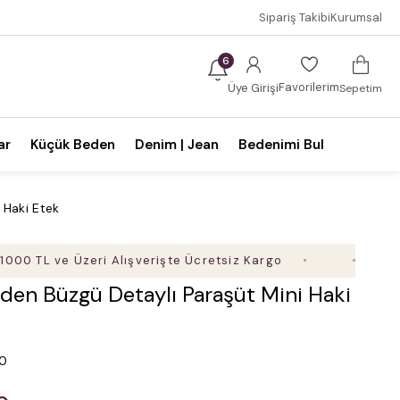
Sipariş Takibi
Kurumsal
6
Favorilerim
Üye Girişi
Sepetim
ar
Küçük Beden
Denim | Jean
Bedenimi Bul
 Haki Etek
L ve Üzeri Alışverişte Ücretsiz Kargo
Mobil Uyg
den Büzgü Detaylı Paraşüt Mini Haki
.0