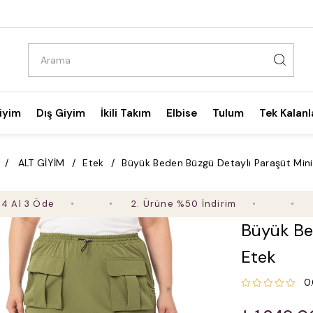
iyim
Dış Giyim
İkili Takım
Elbise
Tulum
Tek Kalanl
ALT GİYİM
Etek
Büyük Beden Büzgü Detaylı Paraşüt Mini
 Öde
2. Ürüne %50 İndirim
1000 T
Büyük Be
Etek
0