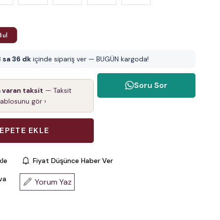
Bul
 sa 36 dk
içinde sipariş ver — BUGÜN kargoda!
Soru Sor
a varan taksit
— Taksit
tablosunu gör ›
kle
Fiyat Düşünce Haber Ver
va
Yorum Yaz